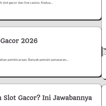
h slot gacor dan live casino. Kedua…
t Gacor 2026
adi bahan pembicaraan. Banyak pemain penasaran…
 Slot Gacor? Ini Jawabannya