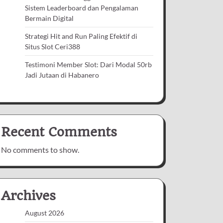
Sistem Leaderboard dan Pengalaman
Bermain Digital
Strategi Hit and Run Paling Efektif di
Situs Slot Ceri388
Testimoni Member Slot: Dari Modal 50rb
Jadi Jutaan di Habanero
Recent Comments
No comments to show.
Archives
August 2026