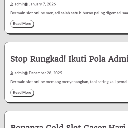
admin
January 7, 2026
Bermain slot online menjadi salah satu hiburan paling digemari sa
Read More
Stop Rungkad! Ikuti Pola Admi
admin
December 28, 2025
Bermain slot online memang menyenangkan, tapi sering kali pemai
Read More
Bonanza Gold Slot Gacor Hari