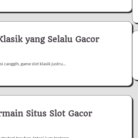
lasik yang Selalu Gacor
 canggih, game slot klasik justru…
main Situs Slot Gacor
strategi taruhan, tetapi juga tentang…