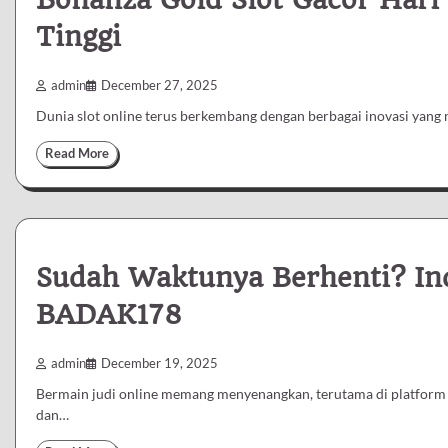
Tinggi
admin
December 27, 2025
Dunia slot online terus berkembang dengan berbagai inovasi ya
Read More
Sudah Waktunya Berhenti? Ind
BADAK178
admin
December 19, 2025
Bermain judi online memang menyenangkan, terutama di platform
dan…