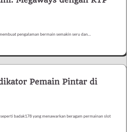
ng membuat pengalaman bermain semakin seru dan…
ikator Pemain Pintar di
 seperti badak178 yang menawarkan beragam permainan slot