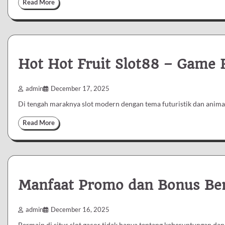
Read More
Hot Hot Fruit Slot88 – Game K
admin
December 17, 2025
Di tengah maraknya slot modern dengan tema futuristik dan animasi
Read More
Manfaat Promo dan Bonus Ber
admin
December 16, 2025
Bermain di situs slot gacor tidak hanya tentang keberuntungan dan 