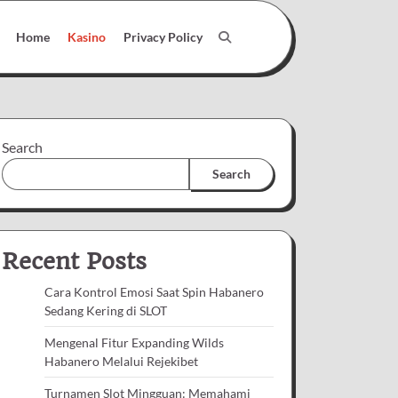
Home
Kasino
Privacy Policy
Search
Search
Recent Posts
Cara Kontrol Emosi Saat Spin Habanero
Sedang Kering di SLOT
Mengenal Fitur Expanding Wilds
Habanero Melalui Rejekibet
Turnamen Slot Mingguan: Memahami