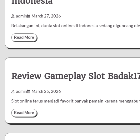
Indonesia
admin
March 27, 2026
Belakangan ini, dunia slot online di Indonesia sedang diguncang ol
Read More
Review Gameplay Slot Badak17
admin
March 25, 2026
Slot online terus menjadi favorit banyak pemain karena menggab
Read More