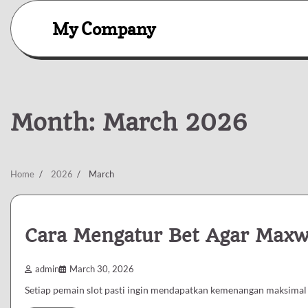
Skip
to
My Company
content
Month:
March 2026
Home
2026
March
Cara Mengatur Bet Agar Maxwi
admin
March 30, 2026
Setiap pemain slot pasti ingin mendapatkan kemenangan maksimal 