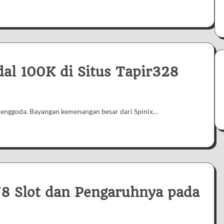
al 100K di Situs Tapir328
r menggoda. Bayangan kemenangan besar dari Spinix…
78 Slot dan Pengaruhnya pada