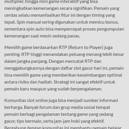
multiplier, hingga mini game interaktif yang bisa
meningkatkan kemenangan secara signifikan. Pemain yang
cerdas selalu memanfaatkan fitur ini dengan timing yang
tepat. Spin manual sering digunakan untuk memicu bonus,
sementara spin auto bisa mempercepat proses pengumpulan
kemenangan saat mesin sedang panas.
Memilih game berdasarkan RTP (Return to Player) juga
penting. RTP tinggi menandakan peluang menang lebih besar
dalam jangka panjang. Dengan mencatat RTP dan
menggabungkannya dengan daftar slot gacor hari ini, pemain
bisa memilih game yang memberikan keseimbangan optimal
antara risiko dan hadiah. Strategi ini sangat efektif untuk
pemain baru maupun yang sudah berpengalaman.
Komunitas slot online juga bisa menjadi sumber informasi
berharga. Banyak forum dan grup media sosial tempat
pemain berbagi pengalaman tentang game yang sedang
gacor, tips bermain, serta jam-jam hoki yang efektif.
Bergabung dengan komunitas ini membantu pemain belajar