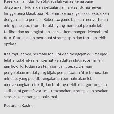
Keseruan lain dari Ion Slot adalah variasi tema yang
ditawarkan. Mulai dari petualangan fantasi, dunia hewan,
hingga tema klasik buah-buahan, semuanya bisa disesuaikan
dengan selera pemain. Beberapa game bahkan menyertakan
mini game atau fitur interaktif yang membuat pemain lebih
terlibat dan meningkatkan sensasi kemenangan. Memahami
fitur-fitur ini akan membuat strategi spin dan taruhan lebih
optimal.
Kesimpulannya, bermain Ion Slot dan mengejar WD menjadi
lebih mudah jika memperhatikan daftar
slot gacor hari ini
,
jam hoki, RTP, dan strategi spin yang tepat. Dengan
pengelolaan modal yang bijak, pemanfaatan fitur bonus, dan
mindset yang positif, pengalaman bermain akan lebih
menyenangkan, efektif, dan tentunya lebih menguntungkan.
Jadi, catat game favoritmu, rencanakan strategi, dan rasakan
sensasi kemenangan maksimal!
Posted in
Kasino