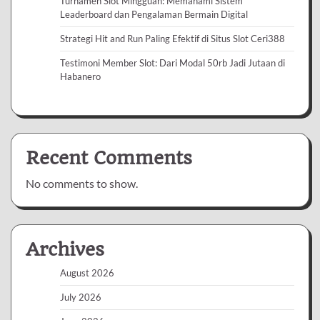
Turnamen Slot Mingguan: Memahami Sistem
Leaderboard dan Pengalaman Bermain Digital
Strategi Hit and Run Paling Efektif di Situs Slot Ceri388
Testimoni Member Slot: Dari Modal 50rb Jadi Jutaan di
Habanero
Recent Comments
No comments to show.
Archives
August 2026
July 2026