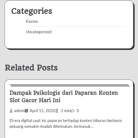
Categories
Kasino
Uncategorized
Related Posts
Kasino
Dampak Psikologis dari Paparan Konten
Slot Gacor Hari Ini
admin
April 15, 2026
3 min
0
Di era digital saat ini, paparan terhadap konten hiburan berbasis
peluang semakin mudah ditemukan, termasuk…