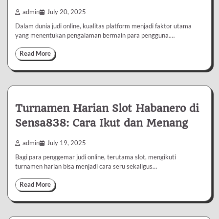
admin
July 20, 2025
Dalam dunia judi online, kualitas platform menjadi faktor utama
yang menentukan pengalaman bermain para pengguna.…
Read More
Turnamen Harian Slot Habanero di
Sensa838: Cara Ikut dan Menang
admin
July 19, 2025
Bagi para penggemar judi online, terutama slot, mengikuti
turnamen harian bisa menjadi cara seru sekaligus…
Read More