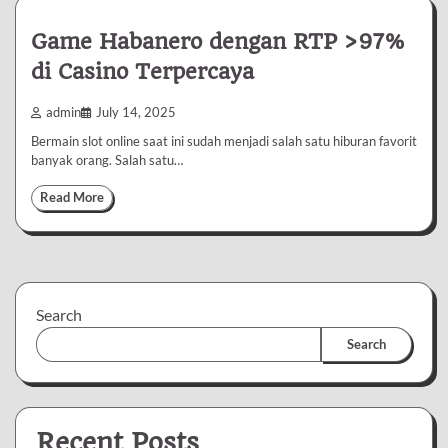
Game Habanero dengan RTP >97%
di Casino Terpercaya
admin
July 14, 2025
Bermain slot online saat ini sudah menjadi salah satu hiburan favorit
banyak orang. Salah satu…
Read More
Search
Search
Recent Posts