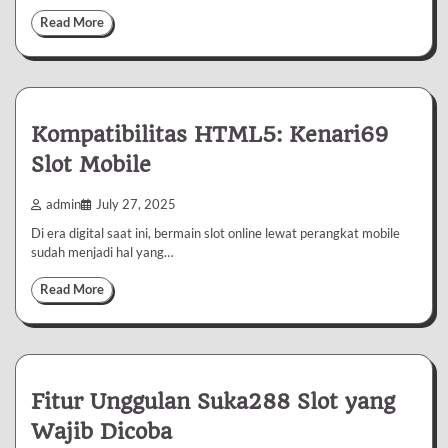
Read More
Kompatibilitas HTML5: Kenari69
Slot Mobile
admin
July 27, 2025
Di era digital saat ini, bermain slot online lewat perangkat mobile
sudah menjadi hal yang…
Read More
Fitur Unggulan Suka288 Slot yang
Wajib Dicoba