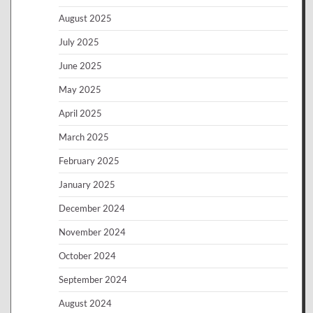
August 2025
July 2025
June 2025
May 2025
April 2025
March 2025
February 2025
January 2025
December 2024
November 2024
October 2024
September 2024
August 2024