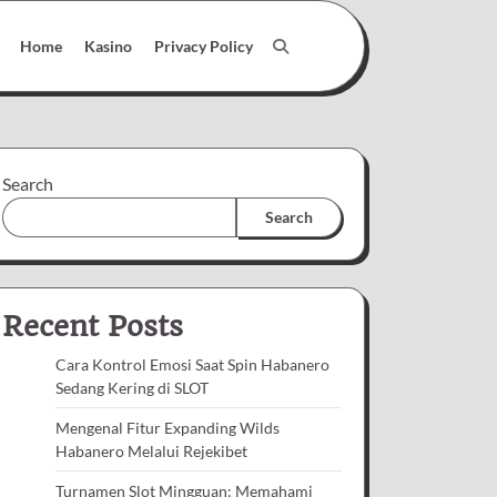
Home
Kasino
Privacy Policy
Search
Search
Recent Posts
Cara Kontrol Emosi Saat Spin Habanero
Sedang Kering di SLOT
Mengenal Fitur Expanding Wilds
Habanero Melalui Rejekibet
Turnamen Slot Mingguan: Memahami