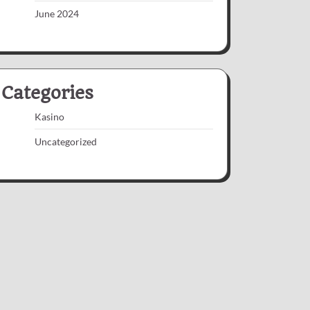
June 2024
Categories
Kasino
Uncategorized