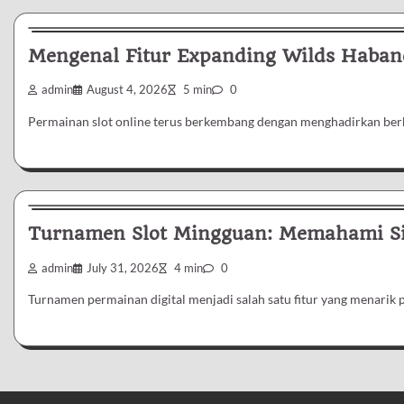
Uncategorized
Mengenal Fitur Expanding Wilds Habane
admin
August 4, 2026
5 min
0
Permainan slot online terus berkembang dengan menghadirkan ber
Uncategorized
Turnamen Slot Mingguan: Memahami Si
admin
July 31, 2026
4 min
0
Turnamen permainan digital menjadi salah satu fitur yang menari