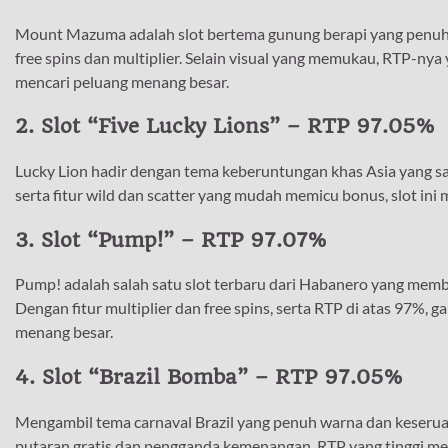
Mount Mazuma adalah slot bertema gunung berapi yang penuh 
free spins dan multiplier. Selain visual yang memukau, RTP-ny
mencari peluang menang besar.
2.
Slot “Five Lucky Lions” – RTP 97.05%
Lucky Lion hadir dengan tema keberuntungan khas Asia yang sa
serta fitur wild dan scatter yang mudah memicu bonus, slot 
3.
Slot “Pump!” – RTP 97.07%
Pump! adalah salah satu slot terbaru dari Habanero yang memb
Dengan fitur multiplier dan free spins, serta RTP di atas 97%
menang besar.
4.
Slot “Brazil Bomba” – RTP 97.05%
Mengambil tema carnaval Brazil yang penuh warna dan keseru
putaran gratis dan pengganda kemenangan. RTP yang tinggi memb