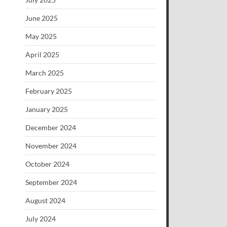
June 2025
May 2025
April 2025
March 2025
February 2025
January 2025
December 2024
November 2024
October 2024
September 2024
August 2024
July 2024