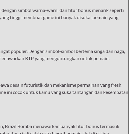
dengan simbol warna-warni dan fitur bonus menarik seperti
a yang tinggi membuat game ini banyak disukai pemain yang
ngat populer. Dengan simbol-simbol bertema singa dan naga,
ini menawarkan RTP yang menguntungkan untuk pemain.
awa desain futuristik dan mekanisme permainan yang fresh.
, game ini cocok untuk kamu yang suka tantangan dan kesempatan
an, Brazil Bomba menawarkan banyak fitur bonus termasuk
uatnya jadi salah satu favorit pemain slot di casino