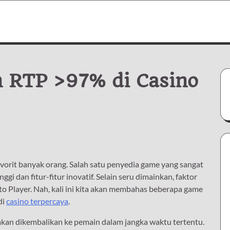
 RTP >97% di Casino
favorit banyak orang. Salah satu penyedia game yang sangat
gi dan fitur-fitur inovatif. Selain seru dimainkan, faktor
to Player. Nah, kali ini kita akan membahas beberapa game
di
casino terpercaya
.
 akan dikembalikan ke pemain dalam jangka waktu tertentu.