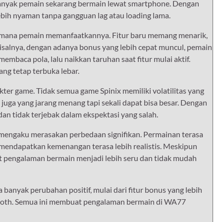
a banyak pemain sekarang bermain lewat smartphone. Dengan
ebih nyaman tanpa gangguan lag atau loading lama.
gaimana pemain memanfaatkannya. Fitur baru memang menarik,
 Misalnya, dengan adanya bonus yang lebih cepat muncul, pemain
embaca pola, lalu naikkan taruhan saat fitur mulai aktif.
ang tetap terbuka lebar.
ter game. Tidak semua game Spinix memiliki volatilitas yang
juga yang jarang menang tapi sekali dapat bisa besar. Dengan
n tidak terjebak dalam ekspektasi yang salah.
engaku merasakan perbedaan signifikan. Permainan terasa
k mendapatkan kemenangan terasa lebih realistis. Meskipun
t pengalaman bermain menjadi lebih seru dan tidak mudah
anyak perubahan positif, mulai dari fitur bonus yang lebih
smooth. Semua ini membuat pengalaman bermain di WA77