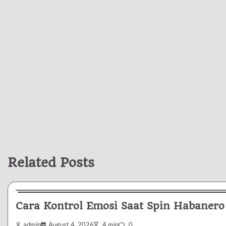
Related Posts
Uncategorized
Cara Kontrol Emosi Saat Spin Habanero
admin
August 4, 2026
4 min
0