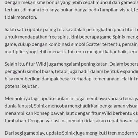
dengan mekanisme bonus yang lebih cepat muncul dan gameplay y
terbaru, di mana fokusnya bukan hanya pada tampilan visual, t
tidak monoton.
Salah satu update paling terasa adalah peningkatan pada fitu
untuk mendapatkan free spins, kini beberapa game Spinix mengh
game, cukup dengan kombinasi simbol Scatter tertentu, pema
multiplier yang lebih menarik. Ini tentu menjadi kabar baik, t
Selain itu, fitur Wild juga mengalami peningkatan. Dalam beber
pengganti simbol biasa, tetapi juga hadir dalam bentuk expandin
bisa memberikan dampak besar terhadap kemenangan. Hal ini m
potensi kejutan.
Menariknya lagi, update bulan ini juga membawa variasi tema y
dunia fantasi, Spinix mencoba menghadirkan pengalaman visual
menampilkan konsep bawah laut dengan fitur Wild berbentuk ka
tambahan. Dengan variasi ini, pemain tidak akan cepat bosan ka
Dari segi gameplay, update Spinix juga mengikuti tren modern ya