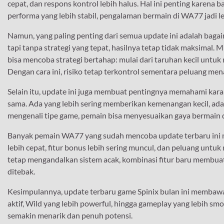
cepat, dan respons kontrol lebih halus. Hal ini penting karen
performa yang lebih stabil, pengalaman bermain di WA77 jadi l
Namun, yang paling penting dari semua update ini adalah ba
tapi tanpa strategi yang tepat, hasilnya tetap tidak maksimal.
bisa mencoba strategi bertahap: mulai dari taruhan kecil untuk m
Dengan cara ini, risiko tetap terkontrol sementara peluang men
Selain itu, update ini juga membuat pentingnya memahami karak
sama. Ada yang lebih sering memberikan kemenangan kecil, ada 
mengenali tipe game, pemain bisa menyesuaikan gaya bermain da
Banyak pemain WA77 yang sudah mencoba update terbaru ini m
lebih cepat, fitur bonus lebih sering muncul, dan peluang untu
tetap mengandalkan sistem acak, kombinasi fitur baru membua
ditebak.
Kesimpulannya, update terbaru game Spinix bulan ini membawa b
aktif, Wild yang lebih powerful, hingga gameplay yang lebih 
semakin menarik dan penuh potensi.