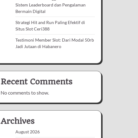
Sistem Leaderboard dan Pengalaman
Bermain Digital
Strategi Hit and Run Paling Efektif di
Situs Slot Ceri388
Testimoni Member Slot: Dari Modal 50rb
Jadi Jutaan di Habanero
Recent Comments
No comments to show.
Archives
August 2026