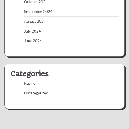
October 2024
September 2024
August 2024
July 2024
June 2024
Categories
Kasino
Uncategorized