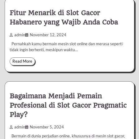
Fitur Menarik di Slot Gacor
Habanero yang Wajib Anda Coba
admin
November 12, 2024
Pernahkah kamu bermain mesin slot online dan merasa seperti
tidak ingin berhenti, meskipun waktu…
Read More
Bagaimana Menjadi Pemain
Profesional di Slot Gacor Pragmatic
Play?
admin
November 5, 2024
Bermain di dunia perjudian online, khususnya di mesin slot gacor,