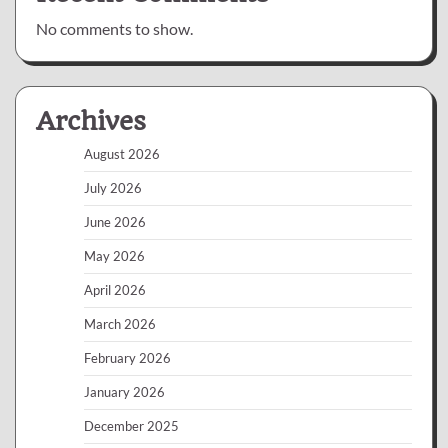
No comments to show.
Archives
August 2026
July 2026
June 2026
May 2026
April 2026
March 2026
February 2026
January 2026
December 2025