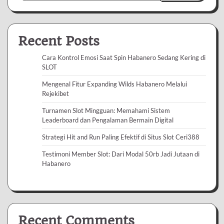
Recent Posts
Cara Kontrol Emosi Saat Spin Habanero Sedang Kering di
SLOT
Mengenal Fitur Expanding Wilds Habanero Melalui
Rejekibet
Turnamen Slot Mingguan: Memahami Sistem
Leaderboard dan Pengalaman Bermain Digital
Strategi Hit and Run Paling Efektif di Situs Slot Ceri388
Testimoni Member Slot: Dari Modal 50rb Jadi Jutaan di
Habanero
Recent Comments