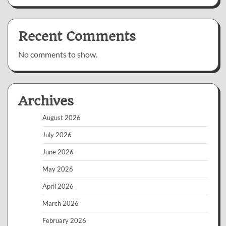
Recent Comments
No comments to show.
Archives
August 2026
July 2026
June 2026
May 2026
April 2026
March 2026
February 2026