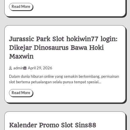
Read More
Jurassic Park Slot hokiwin77 login:
Dikejar Dinosaurus Bawa Hoki
Maxwin
admin
April 29, 2026
Dalam dunia hiburan online yang semakin berkembang, permainan
slot bertema petualangan selalu punya tempat spesial…
Read More
Kalender Promo Slot Sins88