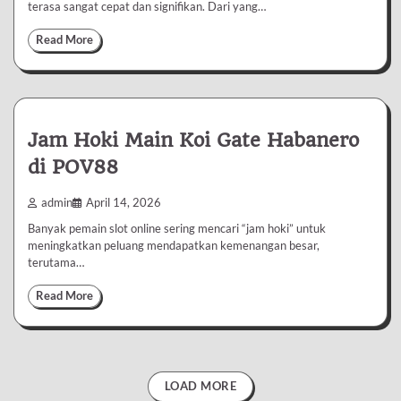
terasa sangat cepat dan signifikan. Dari yang…
Read More
Jam Hoki Main Koi Gate Habanero
di POV88
admin
April 14, 2026
Banyak pemain slot online sering mencari “jam hoki” untuk
meningkatkan peluang mendapatkan kemenangan besar,
terutama…
Read More
LOAD MORE