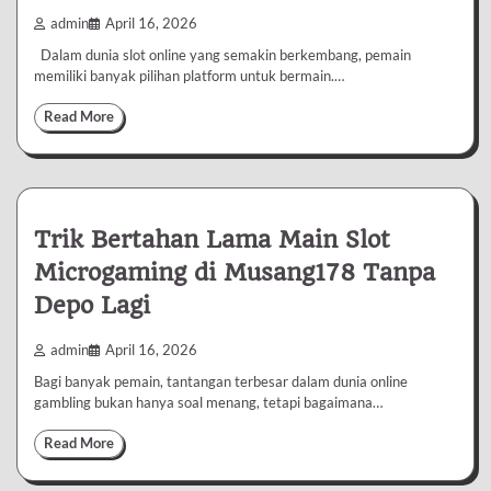
admin
April 16, 2026
Dalam dunia slot online yang semakin berkembang, pemain
memiliki banyak pilihan platform untuk bermain.…
Read More
Trik Bertahan Lama Main Slot
Microgaming di Musang178 Tanpa
Depo Lagi
admin
April 16, 2026
Bagi banyak pemain, tantangan terbesar dalam dunia online
gambling bukan hanya soal menang, tetapi bagaimana…
Read More