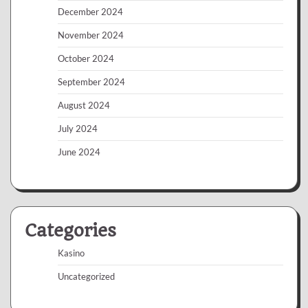
December 2024
November 2024
October 2024
September 2024
August 2024
July 2024
June 2024
Categories
Kasino
Uncategorized