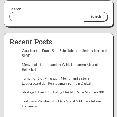
Search
Search
Recent Posts
Cara Kontrol Emosi Saat Spin Habanero Sedang Kering di
SLOT
Mengenal Fitur Expanding Wilds Habanero Melalui
Rejekibet
Turnamen Slot Mingguan: Memahami Sistem
Leaderboard dan Pengalaman Bermain Digital
Strategi Hit and Run Paling Efektif di Situs Slot Ceri388
Testimoni Member Slot: Dari Modal 50rb Jadi Jutaan di
Habanero