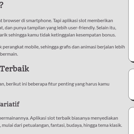
?
at browser di smartphone. Tapi aplikasi slot memberikan
t, dan punya tampilan yang lebih user-friendly. Selain itu,
arik sehingga kamu tidak ketinggalan kesempatan bonus.
 perangkat mobile, sehingga grafis dan animasi berjalan lebih
 bermain.
 Terbaik
 berikut ini beberapa fitur penting yang harus kamu
riatif
i permainannya. Aplikasi slot terbaik biasanya menyediakan
mulai dari petualangan, fantasi, budaya, hingga tema klasik.