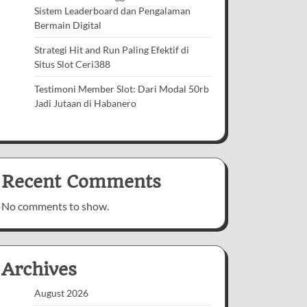
Sistem Leaderboard dan Pengalaman
Bermain Digital
Strategi Hit and Run Paling Efektif di
Situs Slot Ceri388
Testimoni Member Slot: Dari Modal 50rb
Jadi Jutaan di Habanero
Recent Comments
No comments to show.
Archives
August 2026