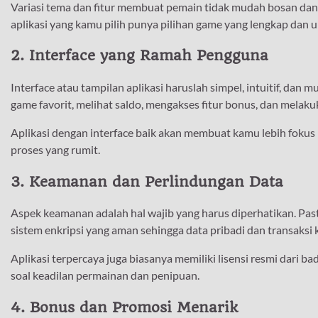
Variasi tema dan fitur membuat pemain tidak mudah bosan dan 
aplikasi yang kamu pilih punya pilihan game yang lengkap dan u
2. Interface yang Ramah Pengguna
Interface atau tampilan aplikasi haruslah simpel, intuitif, da
game favorit, melihat saldo, mengakses fitur bonus, dan mela
Aplikasi dengan interface baik akan membuat kamu lebih foku
proses yang rumit.
3. Keamanan dan Perlindungan Data
Aspek keamanan adalah hal wajib yang harus diperhatikan. Pas
sistem enkripsi yang aman sehingga data pribadi dan transaksi 
Aplikasi terpercaya juga biasanya memiliki lisensi resmi dari b
soal keadilan permainan dan penipuan.
4. Bonus dan Promosi Menarik