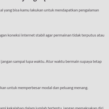
 hal yang bisa kamu lakukan untuk mendapatkan pengalaman
an koneksi internet stabil agar permainan tidak terputus atau
i jangan sampai lupa waktu. Atur waktu bermain supaya tetap
rkan untuk memperbesar modal dan peluang menang.
mi kekalahan dalam jumlah tertentu, jangan memaksakan diri.