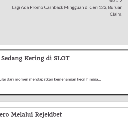
Next:
Lagi Ada Promo Cashback Mingguan di Ceri 123, Buruan
Claim!
 Sedang Kering di SLOT
ulai dari momen mendapatkan kemenangan kecil hingga…
ro Melalui Rejekibet