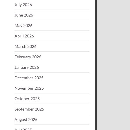
July 2026
June 2026
May 2026
April 2026
March 2026
February 2026
January 2026
December 2025
November 2025
October 2025
September 2025
August 2025
July 2025