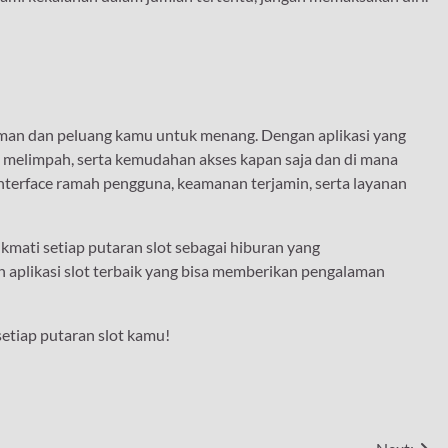
laman dan peluang kamu untuk menang. Dengan aplikasi yang
us melimpah, serta kemudahan akses kapan saja dan di mana
 interface ramah pengguna, keamanan terjamin, serta layanan
mati setiap putaran slot sebagai hiburan yang
plikasi slot terbaik yang bisa memberikan pengalaman
etiap putaran slot kamu!