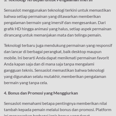
Sensaslot menggunakan teknologi terkini untuk memastikan
bahwa setiap permainan yang ditawarkan memberikan
pengalaman bermain yang imersif dan mengesankan. Dari
grafik HD hingga animasi yang halus, setiap aspek permainan
dirancang untuk memanjakan mata dan telinga pemain.
Teknologi terbaru juga mendukung permainan yang responsif
dan lancar di berbagai perangkat, baik desktop maupun
mobile. Ini berarti Anda dapat menikmati permainan favorit
Anda kapan saja dan di mana saja tanpa mengalami
gangguan teknis. Sensaslot memastikan bahwa teknologi
yang digunakan selalu mutakhir, memberikan pengalaman
bermain yang tanpa cela.
4. Bonus dan Promosi yang Menggiurkan
Sensaslot memahami betapa pentingnya memberikan nilai
tambah kepada pemain melalui bonus dan promosi. Platform
ini menawarkan berbagai jenis bonus yang dapat