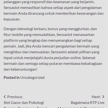
pelanggan yang responsif dan keamanan yang terjamin,
Sensaslot memastikan bahwa setiap aspek dari pengalaman
bermain Anda dirancang untuk memberikan kesenangan dan
kepuasan.
Dengan teknologi terbaru, bonus yang menggiurkan, dan
fitur mobile yang memudahkan, Sensaslot menawarkan
platform yang lengkap dan menyenangkan bagi setiap
pemain. Jadi, jika Anda mencari pengalaman bermain yang
menghibur dan memuaskan, Sensaslot adalah pilihan yang
tepat untuk menjelajahi dunia perjudian online. Selamat
bermain dan semoga setiap putaran membawa kebahagiaan
dan keberuntungan!
Posted in
Uncategorized
Post
Previous:
Next:
Slot Gacor dan Psikologi
Bagaimana RTP Live
navigation