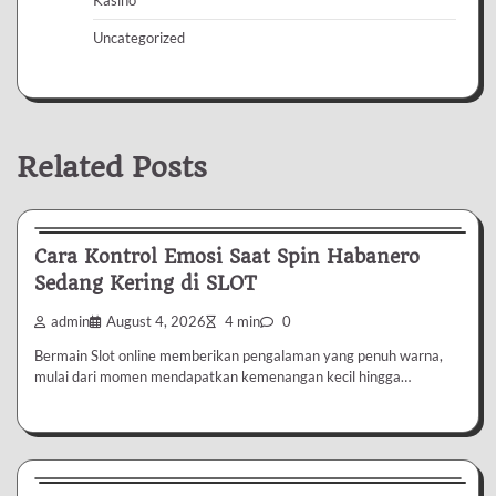
Kasino
Uncategorized
Related Posts
Uncategorized
Cara Kontrol Emosi Saat Spin Habanero
Sedang Kering di SLOT
admin
August 4, 2026
4 min
0
Bermain Slot online memberikan pengalaman yang penuh warna,
mulai dari momen mendapatkan kemenangan kecil hingga…
Uncategorized