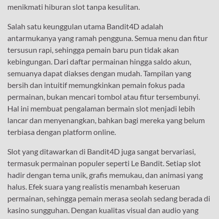
menikmati hiburan slot tanpa kesulitan.
Salah satu keunggulan utama Bandit4D adalah
antarmukanya yang ramah pengguna. Semua menu dan fitur
tersusun rapi, sehingga pemain baru pun tidak akan
kebingungan. Dari daftar permainan hingga saldo akun,
semuanya dapat diakses dengan mudah. Tampilan yang
bersih dan intuitif memungkinkan pemain fokus pada
permainan, bukan mencari tombol atau fitur tersembunyi.
Hal ini membuat pengalaman bermain slot menjadi lebih
lancar dan menyenangkan, bahkan bagi mereka yang belum
terbiasa dengan platform online.
Slot yang ditawarkan di Bandit4D juga sangat bervariasi,
termasuk permainan populer seperti Le Bandit. Setiap slot
hadir dengan tema unik, grafis memukau, dan animasi yang
halus. Efek suara yang realistis menambah keseruan
permainan, sehingga pemain merasa seolah sedang berada di
kasino sungguhan. Dengan kualitas visual dan audio yang