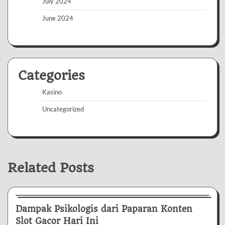
July 2024
June 2024
Categories
Kasino
Uncategorized
Related Posts
Kasino
Dampak Psikologis dari Paparan Konten
Slot Gacor Hari Ini