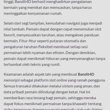
tinggi, Bandit4D berhasil menghadirkan pengalaman
bermain yang memikat dan memuaskan, tanpa harus
meninggalkan kenyamanan rumah.
Selain dari segi tampilan, kemudahan navigasi juga menjadi
nilai tambah. Pemain dapat dengan cepat menemukan slot
favorit, menyesuaikan taruhan, atau mengakses panduan
bermain. Fitur-fitur seperti putaran otomatis dan
pengaturan taruhan fleksibel membuat setiap sesi
permainan lebih nyaman dan efisien. Dengan demikian,
pemain dapat menikmati hiburan yang menyenangkan tanpa
terhambat oleh teknis yang rumit.
Keamanan adalah aspek lain yang membuat
Bandit4D
menonjol sebagai platform slot online yang ramah pengguna.
Semua transaksi dilakukan melalui sistem yang aman, dan
data pribadi pemain dilindungi dengan ketat. Hal ini
memberikan rasa tenang bagi pemain, sehingga mereka
dapat fokus menikmati permainan tanpa khawatir tentang
risiko keamanan. Kepercayaan ini menjadi salah satu faktor