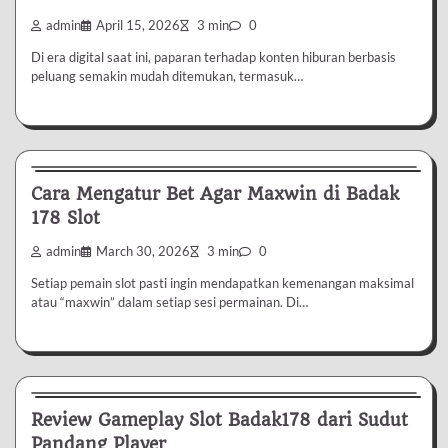
admin
April 15, 2026
3 min
0
Di era digital saat ini, paparan terhadap konten hiburan berbasis
peluang semakin mudah ditemukan, termasuk…
Kasino
Cara Mengatur Bet Agar Maxwin di Badak
178 Slot
admin
March 30, 2026
3 min
0
Setiap pemain slot pasti ingin mendapatkan kemenangan maksimal
atau “maxwin” dalam setiap sesi permainan. Di…
Kasino
Review Gameplay Slot Badak178 dari Sudut
Pandang Player