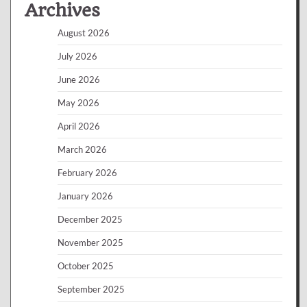
Archives
August 2026
July 2026
June 2026
May 2026
April 2026
March 2026
February 2026
January 2026
December 2025
November 2025
October 2025
September 2025