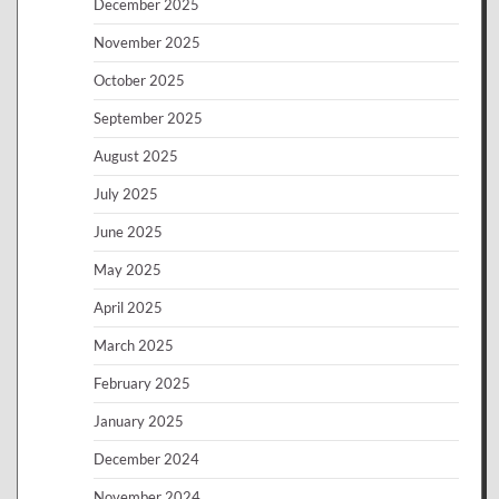
December 2025
November 2025
October 2025
September 2025
August 2025
July 2025
June 2025
May 2025
April 2025
March 2025
February 2025
January 2025
December 2024
November 2024