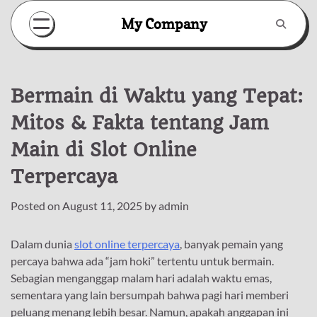
Skip
My Company
to
content
Bermain di Waktu yang Tepat:
Mitos & Fakta tentang Jam
Main di Slot Online
Terpercaya
Posted on
August 11, 2025
by
admin
Dalam dunia
slot online terpercaya
, banyak pemain yang
percaya bahwa ada “jam hoki” tertentu untuk bermain.
Sebagian menganggap malam hari adalah waktu emas,
sementara yang lain bersumpah bahwa pagi hari memberi
peluang menang lebih besar. Namun, apakah anggapan ini