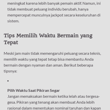
meningkat karena lebih banyak pemain aktif. Namun, ini
tidak membuat peluang individu berubah, hanya
mempercepat munculnya jackpot secara keseluruhan di
sistem.
Tips Memilih Waktu Bermain yang
Tepat
Meski jam main tidak memengaruhi peluang secara teknis,
memilih waktu yang tepat tetap bisa membantu Anda
bermain dengan nyaman dan aman. Berikut beberapa
tipsnya:
Pilih Waktu Saat Pikiran Segar
Jangan memaksakan bermain ketika lelah atau tergesa-
gesa. Pikiran yang tenang akan membuat Anda lebih
rasional dalam menentukan nominal taruhan dan kapan