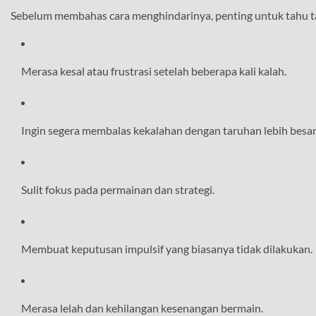
Sebelum membahas cara menghindarinya, penting untuk tahu tan
Merasa kesal atau frustrasi setelah beberapa kali kalah.
Ingin segera membalas kekalahan dengan taruhan lebih besar
Sulit fokus pada permainan dan strategi.
Membuat keputusan impulsif yang biasanya tidak dilakukan.
Merasa lelah dan kehilangan kesenangan bermain.