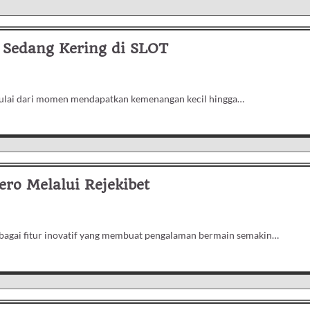
 Sedang Kering di SLOT
ulai dari momen mendapatkan kemenangan kecil hingga…
ro Melalui Rejekibet
bagai fitur inovatif yang membuat pengalaman bermain semakin…