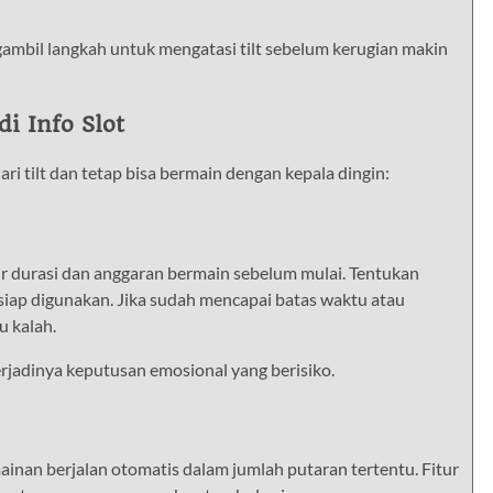
gambil langkah untuk mengatasi tilt sebelum kerugian makin
i Info Slot
ri tilt dan tetap bisa bermain dengan kepala dingin:
ur durasi dan anggaran bermain sebelum mulai. Tentukan
iap digunakan. Jika sudah mencapai batas waktu atau
u kalah.
rjadinya keputusan emosional yang berisiko.
inan berjalan otomatis dalam jumlah putaran tertentu. Fitur