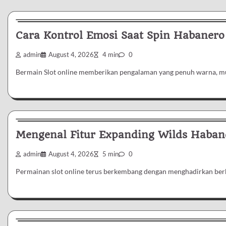
Uncategorized
Cara Kontrol Emosi Saat Spin Habanero
admin
August 4, 2026
4 min
0
Bermain Slot online memberikan pengalaman yang penuh warna, m
Uncategorized
Mengenal Fitur Expanding Wilds Habane
admin
August 4, 2026
5 min
0
Permainan slot online terus berkembang dengan menghadirkan ber
Uncategorized