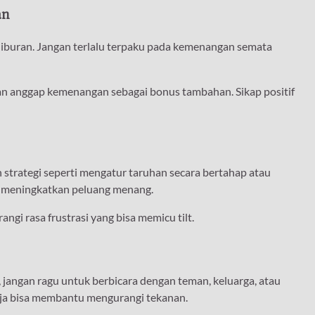
an
 hiburan. Jangan terlalu terpaku pada kemenangan semata
dan anggap kemenangan sebagai bonus tambahan. Sikap positif
trategi seperti mengatur taruhan secara bertahap atau
at meningkatkan peluang menang.
ngi rasa frustrasi yang bisa memicu tilt.
 jangan ragu untuk berbicara dengan teman, keluarga, atau
aja bisa membantu mengurangi tekanan.