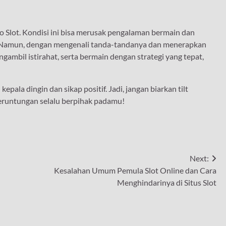
nfo Slot. Kondisi ini bisa merusak pengalaman bermain dan
. Namun, dengan mengenali tanda-tandanya dan menerapkan
gambil istirahat, serta bermain dengan strategi yang tepat,
pala dingin dan sikap positif. Jadi, jangan biarkan tilt
eruntungan selalu berpihak padamu!
Next:
Kesalahan Umum Pemula Slot Online dan Cara
Menghindarinya di Situs Slot