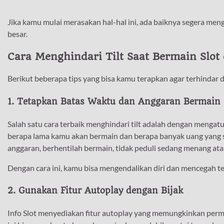
Jika kamu mulai merasakan hal-hal ini, ada baiknya segera men
besar.
Cara Menghindari Tilt Saat Bermain Slot d
Berikut beberapa tips yang bisa kamu terapkan agar terhindar da
1. Tetapkan Batas Waktu dan Anggaran Bermain
Salah satu cara terbaik menghindari tilt adalah dengan mengat
berapa lama kamu akan bermain dan berapa banyak uang yang s
anggaran, berhentilah bermain, tidak peduli sedang menang ata
Dengan cara ini, kamu bisa mengendalikan diri dan mencegah te
2. Gunakan Fitur Autoplay dengan Bijak
Info Slot menyediakan fitur autoplay yang memungkinkan perma