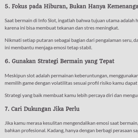
5. Fokus pada Hiburan, Bukan Hanya Kemenang
Saat bermain di Info Slot, ingatlah bahwa tujuan utama adalah
karena ini bisa membuat tekanan dan stres meningkat.
Nikmati setiap putaran sebagai bagian dari pengalaman seru, 
ini membantu menjaga emosi tetap stabil.
6. Gunakan Strategi Bermain yang Tepat
Meskipun slot adalah permainan keberuntungan, menggunakan s
memilih game dengan volatilitas sesuai profil risiko kamu dap
Strategi yang baik membuat kamu lebih percaya diri dan mengura
7. Cari Dukungan Jika Perlu
Jika kamu merasa kesulitan mengendalikan emosi saat bermain,
bahkan profesional. Kadang, hanya dengan berbagi perasaan s