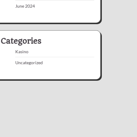
June 2024
Categories
Kasino
Uncategorized