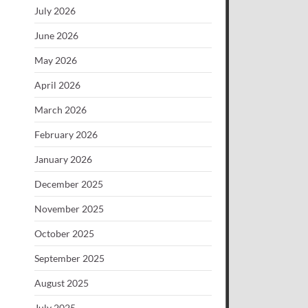
July 2026
June 2026
May 2026
April 2026
March 2026
February 2026
January 2026
December 2025
November 2025
October 2025
September 2025
August 2025
July 2025