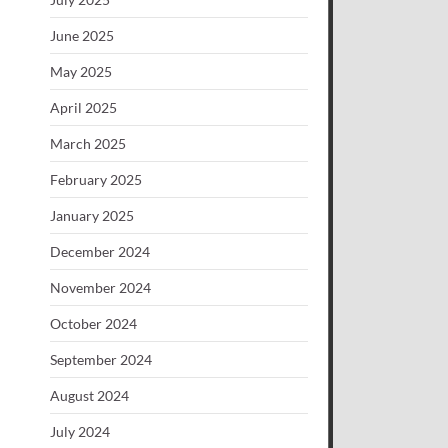
June 2025
May 2025
April 2025
March 2025
February 2025
January 2025
December 2024
November 2024
October 2024
September 2024
August 2024
July 2024