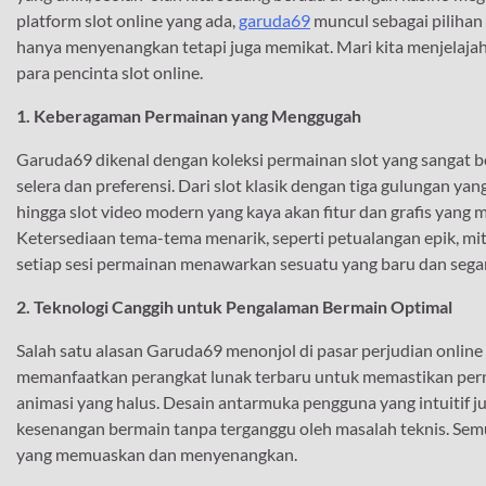
platform slot online yang ada,
garuda69
muncul sebagai piliha
hanya menyenangkan tetapi juga memikat. Mari kita menjelaja
para pencinta slot online.
1. Keberagaman Permainan yang Menggugah
Garuda69 dikenal dengan koleksi permainan slot yang sangat b
selera dan preferensi. Dari slot klasik dengan tiga gulungan yan
hingga slot video modern yang kaya akan fitur dan grafis yang
Ketersediaan tema-tema menarik, seperti petualangan epik, mit
setiap sesi permainan menawarkan sesuatu yang baru dan segar
2. Teknologi Canggih untuk Pengalaman Bermain Optimal
Salah satu alasan Garuda69 menonjol di pasar perjudian online
memanfaatkan perangkat lunak terbaru untuk memastikan permai
animasi yang halus. Desain antarmuka pengguna yang intuitif
kesenangan bermain tanpa terganggu oleh masalah teknis. Sem
yang memuaskan dan menyenangkan.