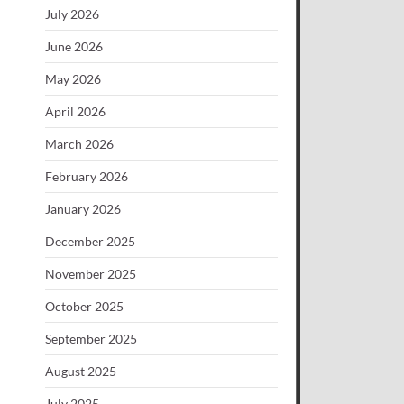
July 2026
June 2026
May 2026
April 2026
March 2026
February 2026
January 2026
December 2025
November 2025
October 2025
September 2025
August 2025
July 2025