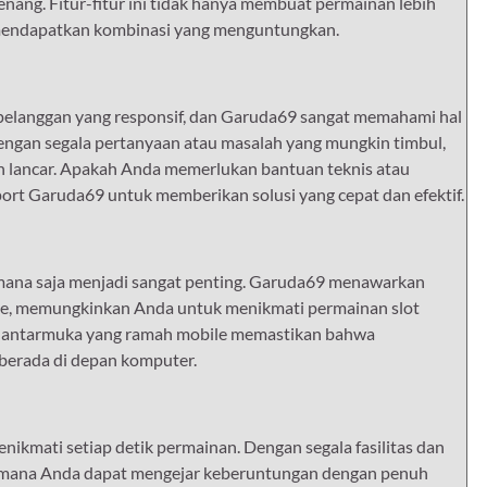
ng. Fitur-fitur ini tidak hanya membuat permainan lebih
 mendapatkan kombinasi yang menguntungkan.
n pelanggan yang responsif, dan Garuda69 sangat memahami hal
ngan segala pertanyaan atau masalah yang mungkin timbul,
 lancar. Apakah Anda memerlukan bantuan teknis atau
ort Garuda69 untuk memberikan solusi yang cepat dan efektif.
i mana saja menjadi sangat penting. Garuda69 menawarkan
le, memungkinkan Anda untuk menikmati permainan slot
dan antarmuka yang ramah mobile memastikan bahwa
berada di depan komputer.
enikmati setiap detik permainan. Dengan segala fasilitas dan
i mana Anda dapat mengejar keberuntungan dengan penuh