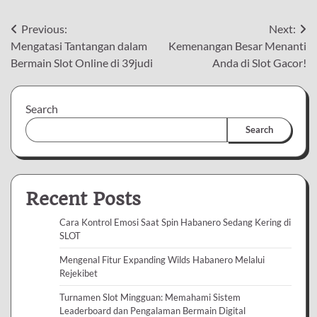
Post
Previous:
Next:
Mengatasi Tantangan dalam
Kemenangan Besar Menanti
navigation
Bermain Slot Online di 39judi
Anda di Slot Gacor!
Search
Search
Recent Posts
Cara Kontrol Emosi Saat Spin Habanero Sedang Kering di
SLOT
Mengenal Fitur Expanding Wilds Habanero Melalui
Rejekibet
Turnamen Slot Mingguan: Memahami Sistem
Leaderboard dan Pengalaman Bermain Digital