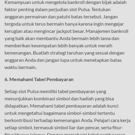
Kemampuan untuk mengelola bankroll dengan bijak adalah
faktor penting dalam perjudian slot Pulsa. Tentukan
anggaran permainan dan patuhi batas tersebut. Jangan
tergoda untuk terus bermain hanya karena ingin mengejar
kerugian atau mengincar jackpot besar. Manajemen bankroll
yang baik akan membantu Anda bermain lebih lama dan
memberikan kesempatan lebih banyak untuk meraih
kemenangan. Buatlah strategi taruhan yang sesuai dengan
anggaran Anda dan jangan lupa untuk menetapkan batas
waktu bermain.
6. Memahami Tabel Pembayaran
Setiap slot Pulsa memiliki tabel pembayaran yang
menunjukkan kombinasi simbol dan hadiah yang bisa
didapatkan. Memahami tabel pembayaran adalah kunci
untuk mengetahui bagaimana simbol-simbol tertentu
berkontribusi terhadap kemenangan Anda. Pelajari cara kerja
setiap simbol, termasuk simbol liar dan pencar, serta fitur-
fitur khusus lainnya. Dengan memahami tabel pembayaran,