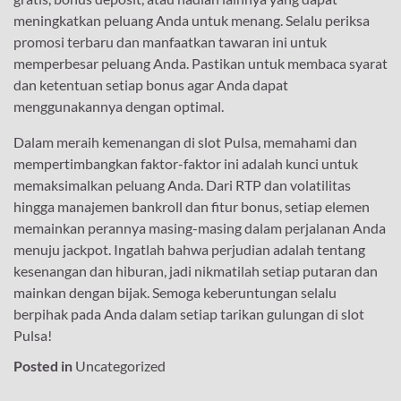
meningkatkan peluang Anda untuk menang. Selalu periksa
promosi terbaru dan manfaatkan tawaran ini untuk
memperbesar peluang Anda. Pastikan untuk membaca syarat
dan ketentuan setiap bonus agar Anda dapat
menggunakannya dengan optimal.
Dalam meraih kemenangan di slot Pulsa, memahami dan
mempertimbangkan faktor-faktor ini adalah kunci untuk
memaksimalkan peluang Anda. Dari RTP dan volatilitas
hingga manajemen bankroll dan fitur bonus, setiap elemen
memainkan perannya masing-masing dalam perjalanan Anda
menuju jackpot. Ingatlah bahwa perjudian adalah tentang
kesenangan dan hiburan, jadi nikmatilah setiap putaran dan
mainkan dengan bijak. Semoga keberuntungan selalu
berpihak pada Anda dalam setiap tarikan gulungan di slot
Pulsa!
Posted in
Uncategorized