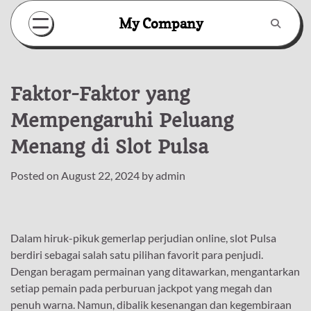
Skip
My Company
to
content
Faktor-Faktor yang
Mempengaruhi Peluang
Menang di Slot Pulsa
Posted on
August 22, 2024
by
admin
Dalam hiruk-pikuk gemerlap perjudian online, slot Pulsa
berdiri sebagai salah satu pilihan favorit para penjudi.
Dengan beragam permainan yang ditawarkan, mengantarkan
setiap pemain pada perburuan jackpot yang megah dan
penuh warna. Namun, dibalik kesenangan dan kegembiraan