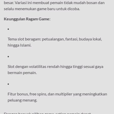
besar. Variasi ini membuat pemain tidak mudah bosan dan
selalu menemukan game baru untuk dicoba.
Keunggulan Ragam Game:
Tema slot beragam: petualangan, fantasi, budaya lokal,
hingga Islami.
Slot dengan volatilitas rendah hingga tinggi sesuai gaya
bermain pemain.
Fitur bonus, free spins, dan multiplier yang meningkatkan
peluang menang.
Dengan banyak pilihan game, setiap pemain dapat