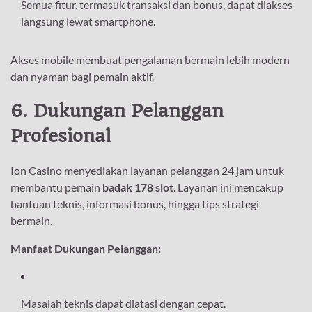
Semua fitur, termasuk transaksi dan bonus, dapat diakses
langsung lewat smartphone.
Akses mobile membuat pengalaman bermain lebih modern
dan nyaman bagi pemain aktif.
6. Dukungan Pelanggan
Profesional
Ion Casino menyediakan layanan pelanggan 24 jam untuk
membantu pemain
badak 178 slot
. Layanan ini mencakup
bantuan teknis, informasi bonus, hingga tips strategi
bermain.
Manfaat Dukungan Pelanggan:
Masalah teknis dapat diatasi dengan cepat.