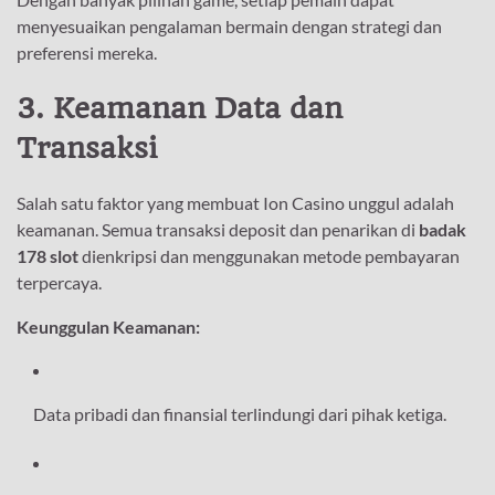
menyesuaikan pengalaman bermain dengan strategi dan
preferensi mereka.
3. Keamanan Data dan
Transaksi
Salah satu faktor yang membuat Ion Casino unggul adalah
keamanan. Semua transaksi deposit dan penarikan di
badak
178 slot
dienkripsi dan menggunakan metode pembayaran
terpercaya.
Keunggulan Keamanan:
Data pribadi dan finansial terlindungi dari pihak ketiga.