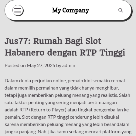
Skip
My Company
to
content
Jus77: Rumah Bagi Slot
Habanero dengan RTP Tinggi
Posted on
May 27, 2025
by
admin
Dalam dunia perjudian online, pemain kini semakin cermat
dalam memilih permainan yang tidak hanya menghibur,
tetapi juga memberikan peluang menang yang realistis. Salah
satu faktor penting yang sering menjadi pertimbangan
adalah RTP (Return to Player) atau tingkat pengembalian ke
pemain. Slot dengan RTP tinggi cenderung lebih disukai
karena memberikan peluang menang yang lebih besar dalam
jangka panjang. Nah, jika kamu sedang mencari platform yang