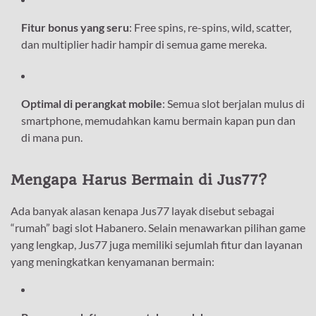
Fitur bonus yang seru
: Free spins, re-spins, wild, scatter,
dan multiplier hadir hampir di semua game mereka.
Optimal di perangkat mobile
: Semua slot berjalan mulus di
smartphone, memudahkan kamu bermain kapan pun dan
di mana pun.
Mengapa Harus Bermain di Jus77?
Ada banyak alasan kenapa Jus77 layak disebut sebagai
“rumah” bagi slot Habanero. Selain menawarkan pilihan game
yang lengkap, Jus77 juga memiliki sejumlah fitur dan layanan
yang meningkatkan kenyamanan bermain: