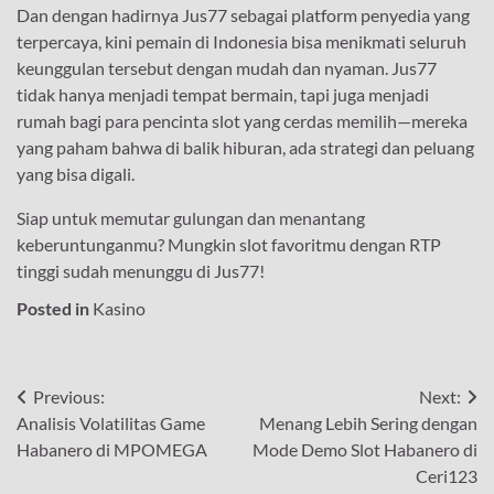
Dan dengan hadirnya Jus77 sebagai platform penyedia yang
terpercaya, kini pemain di Indonesia bisa menikmati seluruh
keunggulan tersebut dengan mudah dan nyaman. Jus77
tidak hanya menjadi tempat bermain, tapi juga menjadi
rumah bagi para pencinta slot yang cerdas memilih—mereka
yang paham bahwa di balik hiburan, ada strategi dan peluang
yang bisa digali.
Siap untuk memutar gulungan dan menantang
keberuntunganmu? Mungkin slot favoritmu dengan RTP
tinggi sudah menunggu di Jus77!
Posted in
Kasino
Post
Previous:
Next:
Analisis Volatilitas Game
Menang Lebih Sering dengan
navigation
Habanero di MPOMEGA
Mode Demo Slot Habanero di
Ceri123