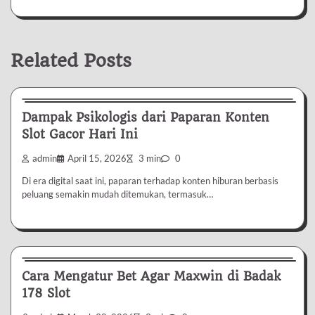
Related Posts
Kasino
Dampak Psikologis dari Paparan Konten
Slot Gacor Hari Ini
admin
April 15, 2026
3 min
0
Di era digital saat ini, paparan terhadap konten hiburan berbasis
peluang semakin mudah ditemukan, termasuk…
Kasino
Cara Mengatur Bet Agar Maxwin di Badak
178 Slot