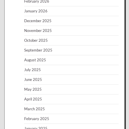
February 2026
January 2026
December 2025
November 2025
October 2025
September 2025
August 2025
July 2025
June 2025
May 2025
April 2025
March 2025
February 2025
January 2025