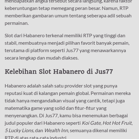
mendapatkan angka tersebut secara langsung, karena faktor
keberuntungan tetap memegang peran besar. Namun, RTP
memberikan gambaran umum tentang seberapa adil sebuah
permainan.
Slot dari Habanero terkenal memiliki RTP yang tinggi dan
stabil, membuatnya menjadi pilihan favorit banyak pemain,
terutama di platform seperti Jus77 yang menawarkannya
secara lengkap dan mudah diakses.
Kelebihan Slot Habanero di Jus77
Habanero adalah salah satu provider slot yang punya
reputasi kuat di kalangan pemain global. Permainan mereka
tidak hanya mengandalkan visual yang cantik, tetapi juga
matematika game yang solid dan fitur-fitur yang
menyenangkan. Di Jus77, kamu bisa menemukan berbagai
judul populer dari Habanero seperti
Koi Gate
,
Hot Hot Fruit
,
5 Lucky Lions
, dan
Wealth Inn
, semuanya dikenal memiliki
RTP di atas rata-rata industri.