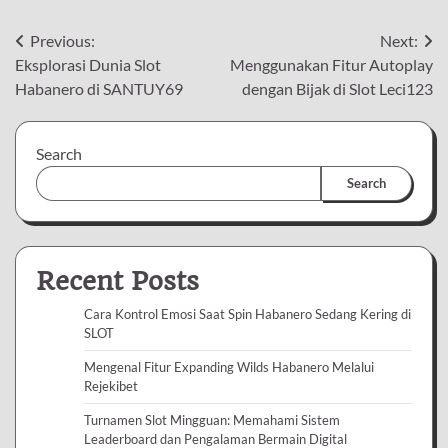
Post
Previous:
Next:
Eksplorasi Dunia Slot
Menggunakan Fitur Autoplay
navigation
Habanero di SANTUY69
dengan Bijak di Slot Leci123
Search
Search
Recent Posts
Cara Kontrol Emosi Saat Spin Habanero Sedang Kering di
SLOT
Mengenal Fitur Expanding Wilds Habanero Melalui
Rejekibet
Turnamen Slot Mingguan: Memahami Sistem
Leaderboard dan Pengalaman Bermain Digital