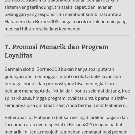
sistem yang terlindungi, transaksi cepat, dan layanan
pelanggan yang responsif. Ini membuat kombinasi antara
Habanero dan Borneo303 sangat cocok untuk pemain yang
mencari hiburan sekaligus keamanan.
7. Promosi Menarik dan Program
Loyalitas
Bermain slot di Borneo303 bukan hanya soal putaran
gulungan dan menunggu simbol cocok. Di balik layar, ada
berbagai bonus dan promosi yang bisa meningkatkan
peluang menang Anda. Mulai dari bonus selamat datang, free
spins khusus, hingga program loyalitas untuk pemain aktif—
semuanya bisa dinikmati saat Anda bermain slot Habanero.
Beberapa slot Habanero bahkan sering dijadikan bagian dari
turnamen atau event spesial di Borneo303 dengan hadiah
menarik. Ini tentu menjadi tambahan semangat bagi pemain