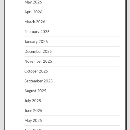
May 2026
April 2026
March 2026
February 2026
January 2026
December 2025
November 2025
October 2025
September 2025
August 2025
July 2025
June 2025
May 2025