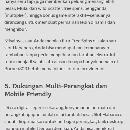
hanya seru tapi juga memberikan peluang menang lebih
besar. Mulai dari wild, scatter, free spins, pengganda
(multiplier), hingga bonus game interaktif—semuanya
dirancang untuk membuat permainan lebih dinamis dan
menghibur.
Misalnya, saat Anda memicu fitur Free Spins di salah satu
slot Habanero, Anda bisa mendapatkan kemenangan
tambahan tanpa perlu mengeluarkan taruhan ekstra. Ini
tentu menjadi salah satu alasan kenapa banyak pemain di
Borneo303 betah memainkan slot dari provider ini.
5. Dukungan Multi-Perangkat dan
Mobile Friendly
Di era digital seperti sekarang, kenyamanan bermain dari
perangkat apapun adalah nilai tambah besar. Slot Habanero
sudah dioptimalkan untuk berbagai perangkat, baik desktop
maupun mobile. Dengan demikian, Anda bisa menikmati