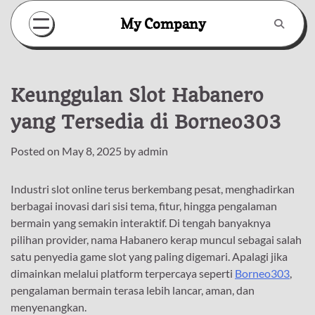
Skip
My Company
to
content
Keunggulan Slot Habanero
yang Tersedia di Borneo303
Posted on
May 8, 2025
by
admin
Industri slot online terus berkembang pesat, menghadirkan
berbagai inovasi dari sisi tema, fitur, hingga pengalaman
bermain yang semakin interaktif. Di tengah banyaknya
pilihan provider, nama Habanero kerap muncul sebagai salah
satu penyedia game slot yang paling digemari. Apalagi jika
dimainkan melalui platform terpercaya seperti
Borneo303
,
pengalaman bermain terasa lebih lancar, aman, dan
menyenangkan.