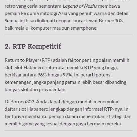
retro yang ceria, sementara
Legend of Nezha
membawa
pemain ke dunia mitologi Asia yang penuh warna dan detail.
Semua ini bisa dinikmati dengan lancar lewat Borneo303,
baik melalui komputer maupun smartphone.
2. RTP Kompetitif
Return to Player (RTP) adalah faktor penting dalam memilih
slot. Slot Habanero rata-rata memiliki RTP yang tinggi,
berkisar antara 96% hingga 97%. Ini berarti potensi
kemenangan jangka panjang pemain lebih besar dibanding
banyak slot dari provider lain.
Di Borneo303, Anda dapat dengan mudah menemukan
daftar slot Habanero lengkap dengan informasi RTP-nya. Ini
tentunya membantu pemain dalam menentukan strategi dan
memilih game yang sesuai dengan gaya bermain mereka.