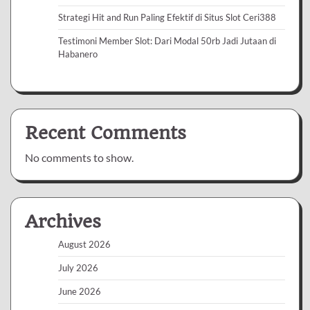
Strategi Hit and Run Paling Efektif di Situs Slot Ceri388
Testimoni Member Slot: Dari Modal 50rb Jadi Jutaan di
Habanero
Recent Comments
No comments to show.
Archives
August 2026
July 2026
June 2026