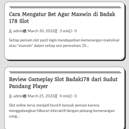
Kasino
Cara Mengatur Bet Agar Maxwin di Badak
178 Slot
admin
March 30, 2026
3 min
0
Setiap pemain slot pasti ingin mendapatkan kemenangan maksimal
atau “maxwin” dalam setiap sesi permainan. Di…
Kasino
Review Gameplay Slot Badak178 dari Sudut
Pandang Player
admin
March 25, 2026
4 min
0
Slot online terus menjadi favorit banyak pemain karena
menggabungkan hiburan interaktif dengan peluang kemenangan
yang…