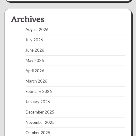
Archives
August 2026
July 2026
June 2026
May 2026
April 2026
March 2026
February 2026
January 2026
December 2025
November 2025
October 2025