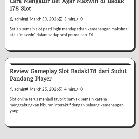
Cara Mengatur Bet Agar Maxwin di Badak
178 Slot
admin
March 30, 2026
3 min
0
Setiap pemain slot pasti ingin mendapatkan kemenangan maksimal
atau “maxwin” dalam setiap sesi permainan. Di…
Kasino
Review Gameplay Slot Badak178 dari Sudut
Pandang Player
admin
March 25, 2026
4 min
0
Slot online terus menjadi favorit banyak pemain karena
menggabungkan hiburan interaktif dengan peluang kemenangan
yang…