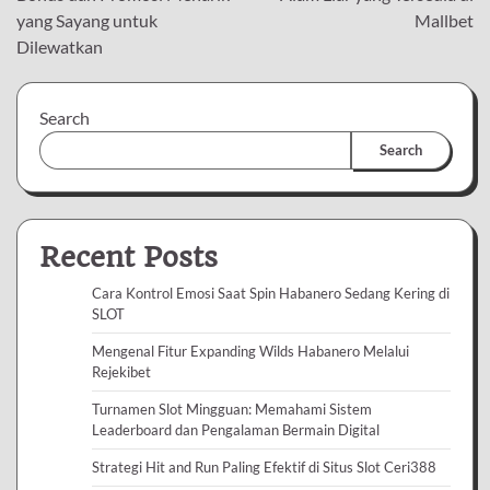
yang Sayang untuk
Mallbet
Dilewatkan
Search
Search
Recent Posts
Cara Kontrol Emosi Saat Spin Habanero Sedang Kering di
SLOT
Mengenal Fitur Expanding Wilds Habanero Melalui
Rejekibet
Turnamen Slot Mingguan: Memahami Sistem
Leaderboard dan Pengalaman Bermain Digital
Strategi Hit and Run Paling Efektif di Situs Slot Ceri388