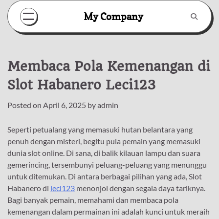
Skip
My Company
to
content
Membaca Pola Kemenangan di
Slot Habanero Leci123
Posted on
April 6, 2025
by
admin
Seperti petualang yang memasuki hutan belantara yang
penuh dengan misteri, begitu pula pemain yang memasuki
dunia slot online. Di sana, di balik kilauan lampu dan suara
gemerincing, tersembunyi peluang-peluang yang menunggu
untuk ditemukan. Di antara berbagai pilihan yang ada, Slot
Habanero di
leci123
menonjol dengan segala daya tariknya.
Bagi banyak pemain, memahami dan membaca pola
kemenangan dalam permainan ini adalah kunci untuk meraih