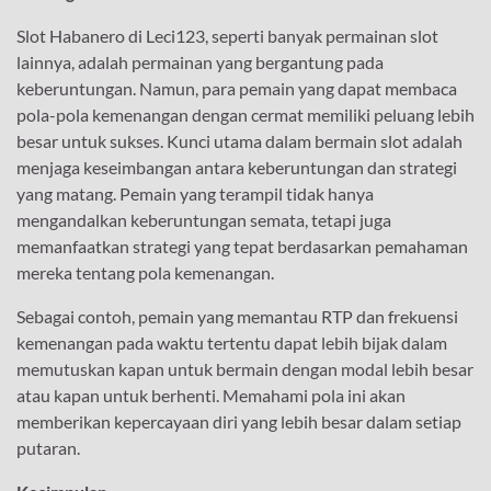
Slot Habanero di Leci123, seperti banyak permainan slot
lainnya, adalah permainan yang bergantung pada
keberuntungan. Namun, para pemain yang dapat membaca
pola-pola kemenangan dengan cermat memiliki peluang lebih
besar untuk sukses. Kunci utama dalam bermain slot adalah
menjaga keseimbangan antara keberuntungan dan strategi
yang matang. Pemain yang terampil tidak hanya
mengandalkan keberuntungan semata, tetapi juga
memanfaatkan strategi yang tepat berdasarkan pemahaman
mereka tentang pola kemenangan.
Sebagai contoh, pemain yang memantau RTP dan frekuensi
kemenangan pada waktu tertentu dapat lebih bijak dalam
memutuskan kapan untuk bermain dengan modal lebih besar
atau kapan untuk berhenti. Memahami pola ini akan
memberikan kepercayaan diri yang lebih besar dalam setiap
putaran.