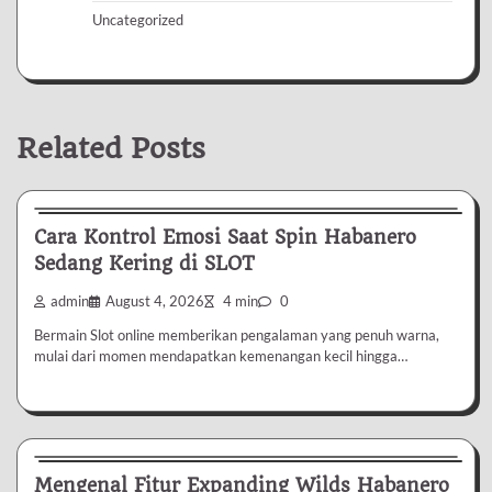
Uncategorized
Related Posts
Uncategorized
Cara Kontrol Emosi Saat Spin Habanero
Sedang Kering di SLOT
admin
August 4, 2026
4 min
0
Bermain Slot online memberikan pengalaman yang penuh warna,
mulai dari momen mendapatkan kemenangan kecil hingga…
Uncategorized
Mengenal Fitur Expanding Wilds Habanero