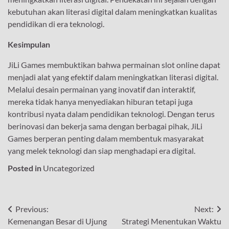
kebutuhan akan literasi digital dalam meningkatkan kualitas
pendidikan di era teknologi.
Kesimpulan
JiLi Games membuktikan bahwa permainan slot online dapat
menjadi alat yang efektif dalam meningkatkan literasi digital.
Melalui desain permainan yang inovatif dan interaktif,
mereka tidak hanya menyediakan hiburan tetapi juga
kontribusi nyata dalam pendidikan teknologi.
Dengan terus
berinovasi dan bekerja sama dengan berbagai pihak, JiLi
Games berperan penting dalam membentuk masyarakat
yang melek teknologi dan siap menghadapi era digital.
Posted in
Uncategorized
Post
Previous:
Next:
Kemenangan Besar di Ujung
Strategi Menentukan Waktu