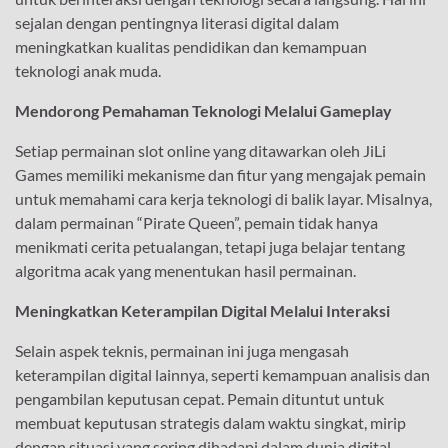
sejalan dengan pentingnya literasi digital dalam
meningkatkan kualitas pendidikan dan kemampuan
teknologi anak muda. ​
Mendorong Pemahaman Teknologi Melalui Gameplay
Setiap permainan slot online yang ditawarkan oleh JiLi
Games memiliki mekanisme dan fitur yang mengajak pemain
untuk memahami cara kerja teknologi di balik layar. Misalnya,
dalam permainan “Pirate Queen”, pemain tidak hanya
menikmati cerita petualangan, tetapi juga belajar tentang
algoritma acak yang menentukan hasil permainan. ​
Meningkatkan Keterampilan Digital Melalui Interaksi
Selain aspek teknis, permainan ini juga mengasah
keterampilan digital lainnya, seperti kemampuan analisis dan
pengambilan keputusan cepat.
Pemain dituntut untuk
membuat keputusan strategis dalam waktu singkat, mirip
dengan situasi yang sering dihadapi dalam dunia digital