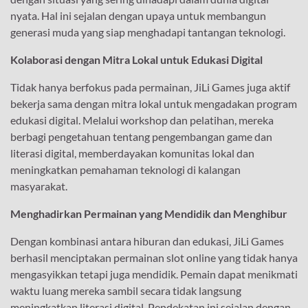
nyata.
Hal ini sejalan dengan upaya untuk membangun
generasi muda yang siap menghadapi tantangan teknologi.
​
Kolaborasi dengan Mitra Lokal untuk Edukasi Digital
Tidak hanya berfokus pada permainan, JiLi Games juga aktif
bekerja sama dengan mitra lokal untuk mengadakan program
edukasi digital.
Melalui workshop dan pelatihan, mereka
berbagi pengetahuan tentang pengembangan game dan
literasi digital, memberdayakan komunitas lokal dan
meningkatkan pemahaman teknologi di kalangan
masyarakat.
Menghadirkan Permainan yang Mendidik dan Menghibur
Dengan kombinasi antara hiburan dan edukasi, JiLi Games
berhasil menciptakan permainan slot online yang tidak hanya
mengasyikkan tetapi juga mendidik.
Pemain dapat menikmati
waktu luang mereka sambil secara tidak langsung
meningkatkan literasi digital.
Pendekatan ini sejalan dengan