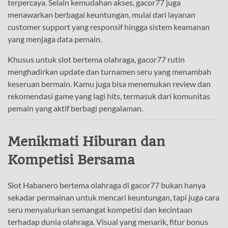
terpercaya. Selain kemudahan akses, gacor77 juga
menawarkan berbagai keuntungan, mulai dari layanan
customer support yang responsif hingga sistem keamanan
yang menjaga data pemain.
Khusus untuk slot bertema olahraga, gacor77 rutin
menghadirkan update dan turnamen seru yang menambah
keseruan bermain. Kamu juga bisa menemukan review dan
rekomendasi game yang lagi hits, termasuk dari komunitas
pemain yang aktif berbagi pengalaman.
Menikmati Hiburan dan
Kompetisi Bersama
Slot Habanero bertema olahraga di gacor77 bukan hanya
sekadar permainan untuk mencari keuntungan, tapi juga cara
seru menyalurkan semangat kompetisi dan kecintaan
terhadap dunia olahraga. Visual yang menarik, fitur bonus