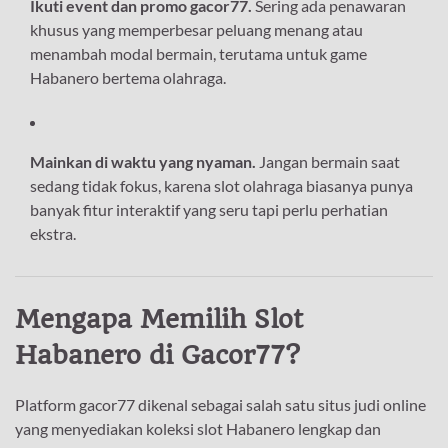
Ikuti event dan promo gacor77.
Sering ada penawaran
khusus yang memperbesar peluang menang atau
menambah modal bermain, terutama untuk game
Habanero bertema olahraga.
Mainkan di waktu yang nyaman.
Jangan bermain saat
sedang tidak fokus, karena slot olahraga biasanya punya
banyak fitur interaktif yang seru tapi perlu perhatian
ekstra.
Mengapa Memilih Slot
Habanero di Gacor77?
Platform gacor77 dikenal sebagai salah satu situs judi online
yang menyediakan koleksi slot Habanero lengkap dan