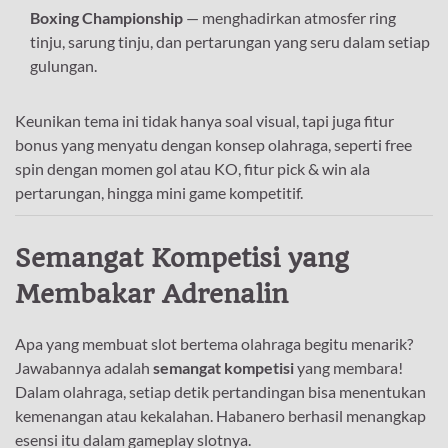
Boxing Championship
— menghadirkan atmosfer ring
tinju, sarung tinju, dan pertarungan yang seru dalam setiap
gulungan.
Keunikan tema ini tidak hanya soal visual, tapi juga fitur
bonus yang menyatu dengan konsep olahraga, seperti free
spin dengan momen gol atau KO, fitur pick & win ala
pertarungan, hingga mini game kompetitif.
Semangat Kompetisi yang
Membakar Adrenalin
Apa yang membuat slot bertema olahraga begitu menarik?
Jawabannya adalah
semangat kompetisi
yang membara!
Dalam olahraga, setiap detik pertandingan bisa menentukan
kemenangan atau kekalahan. Habanero berhasil menangkap
esensi itu dalam gameplay slotnya.