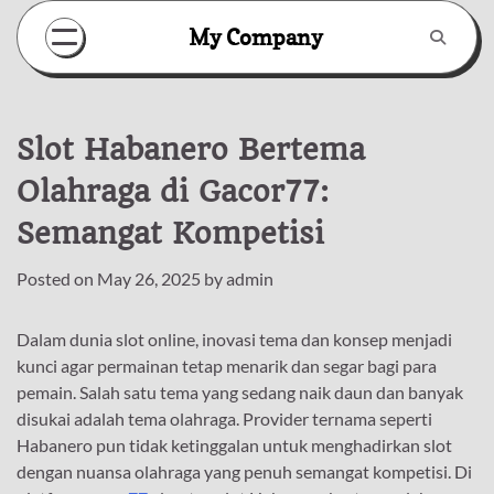
Skip
My Company
to
content
Slot Habanero Bertema
Olahraga di Gacor77:
Semangat Kompetisi
Posted on
May 26, 2025
by
admin
Dalam dunia slot online, inovasi tema dan konsep menjadi
kunci agar permainan tetap menarik dan segar bagi para
pemain. Salah satu tema yang sedang naik daun dan banyak
disukai adalah tema olahraga. Provider ternama seperti
Habanero pun tidak ketinggalan untuk menghadirkan slot
dengan nuansa olahraga yang penuh semangat kompetisi. Di