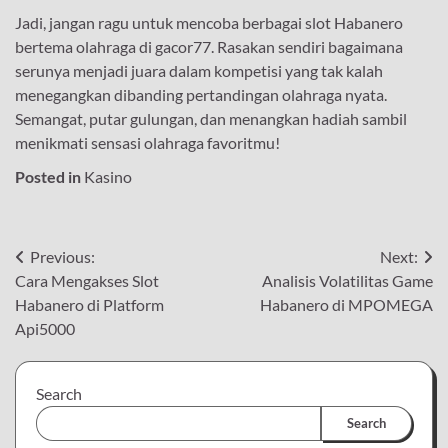
Jadi, jangan ragu untuk mencoba berbagai slot Habanero
bertema olahraga di gacor77. Rasakan sendiri bagaimana
serunya menjadi juara dalam kompetisi yang tak kalah
menegangkan dibanding pertandingan olahraga nyata.
Semangat, putar gulungan, dan menangkan hadiah sambil
menikmati sensasi olahraga favoritmu!
Posted in
Kasino
Post
Previous:
Next:
Cara Mengakses Slot
Analisis Volatilitas Game
navigation
Habanero di Platform
Habanero di MPOMEGA
Api5000
Search
Search