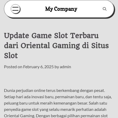
Skip
My Company
to
content
Update Game Slot Terbaru
dari Oriental Gaming di Situs
Slot
Posted on
February 6, 2025
by
admin
Dunia perjudian online terus berkembang dengan pesat.
Setiap hari ada inovasi baru, permainan baru, dan tentu saja,
peluang baru untuk meraih kemenangan besar. Salah satu
penyedia game slot yang selalu menarik perhatian adalah
Oriental Gaming. Dengan berbagai pilihan permainan slot