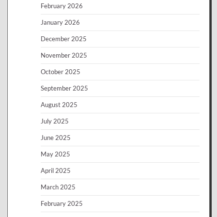
February 2026
January 2026
December 2025
November 2025
October 2025
September 2025
August 2025
July 2025
June 2025
May 2025
April 2025
March 2025
February 2025