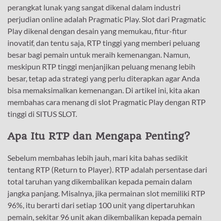
perangkat lunak yang sangat dikenal dalam industri
perjudian online adalah Pragmatic Play. Slot dari Pragmatic
Play dikenal dengan desain yang memukau, fitur-fitur
inovatif, dan tentu saja, RTP tinggi yang memberi peluang
besar bagi pemain untuk meraih kemenangan. Namun,
meskipun RTP tinggi menjanjikan peluang menang lebih
besar, tetap ada strategi yang perlu diterapkan agar Anda
bisa memaksimalkan kemenangan. Di artikel ini, kita akan
membahas cara menang di slot Pragmatic Play dengan RTP
tinggi di SITUS SLOT.
Apa Itu RTP dan Mengapa Penting?
Sebelum membahas lebih jauh, mari kita bahas sedikit
tentang RTP (Return to Player). RTP adalah persentase dari
total taruhan yang dikembalikan kepada pemain dalam
jangka panjang. Misalnya, jika permainan slot memiliki RTP
96%, itu berarti dari setiap 100 unit yang dipertaruhkan
pemain, sekitar 96 unit akan dikembalikan kepada pemain