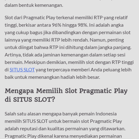
dalam bentuk kemenangan.
Slot dari Pragmatic Play terkenal memiliki RTP yang relatif
tinggi, berkisar antara 96% hingga 98%. Ini adalah angka
yang cukup bagus jika dibandingkan dengan permainan slot
lainnya yang memiliki RTP lebih rendah. Namun, penting
untuk diingat bahwa RTP ini dihitung dalam jangka panjang.
Artinya, tidak ada jaminan kemenangan dalam setiap sesi
bermain. Meskipun demikian, memilih slot dengan RTP tinggi
di
SITUS SLOT
yang terpercaya memberi Anda peluang lebih
baik untuk memenangkan hadiah lebih besar.
Mengapa Memilih Slot Pragmatic Play
di SITUS SLOT?
Salah satu alasan mengapa banyak pemain Indonesia
memilih SITUS SLOT untuk bermain slot Pragmatic Play
adalah reputasi dan kualitas permainan yang ditawarkan.
Pragmatic Play dikenal karena menyediakan permainan