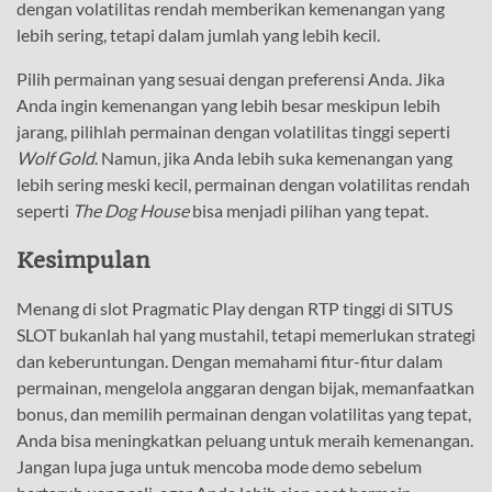
dengan volatilitas rendah memberikan kemenangan yang
lebih sering, tetapi dalam jumlah yang lebih kecil.
Pilih permainan yang sesuai dengan preferensi Anda. Jika
Anda ingin kemenangan yang lebih besar meskipun lebih
jarang, pilihlah permainan dengan volatilitas tinggi seperti
Wolf Gold
. Namun, jika Anda lebih suka kemenangan yang
lebih sering meski kecil, permainan dengan volatilitas rendah
seperti
The Dog House
bisa menjadi pilihan yang tepat.
Kesimpulan
Menang di slot Pragmatic Play dengan RTP tinggi di SITUS
SLOT bukanlah hal yang mustahil, tetapi memerlukan strategi
dan keberuntungan. Dengan memahami fitur-fitur dalam
permainan, mengelola anggaran dengan bijak, memanfaatkan
bonus, dan memilih permainan dengan volatilitas yang tepat,
Anda bisa meningkatkan peluang untuk meraih kemenangan.
Jangan lupa juga untuk mencoba mode demo sebelum