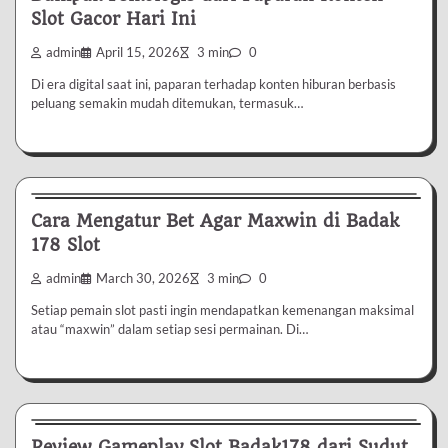
Slot Gacor Hari Ini
admin
April 15, 2026
3 min
0
Di era digital saat ini, paparan terhadap konten hiburan berbasis
peluang semakin mudah ditemukan, termasuk…
Kasino
Cara Mengatur Bet Agar Maxwin di Badak
178 Slot
admin
March 30, 2026
3 min
0
Setiap pemain slot pasti ingin mendapatkan kemenangan maksimal
atau “maxwin” dalam setiap sesi permainan. Di…
Kasino
Review Gameplay Slot Badak178 dari Sudut