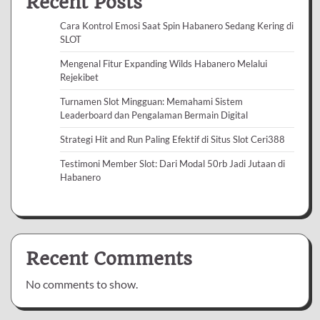
Recent Posts
Cara Kontrol Emosi Saat Spin Habanero Sedang Kering di
SLOT
Mengenal Fitur Expanding Wilds Habanero Melalui
Rejekibet
Turnamen Slot Mingguan: Memahami Sistem
Leaderboard dan Pengalaman Bermain Digital
Strategi Hit and Run Paling Efektif di Situs Slot Ceri388
Testimoni Member Slot: Dari Modal 50rb Jadi Jutaan di
Habanero
Recent Comments
No comments to show.