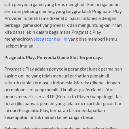
satu penyedia game yang terus menghadirkan pengalaman
seru dan peluang menang yang tinggi adalah Pragmatic Play.
Provider ini telah lama dikenal di pasar Indonesia dengan
berbagai game slot yang menarik dan menguntungkan. Mari
kita bahas lebih dalam bagaimana Pragmatic Play
menghadirkan
slot gacor hari ini
yang bisa memberi kamu
jackpot impian.
Pragmatic Play: Penyedia Game Slot Terpercaya
Pragmatic Play adalah penyedia perangkat lunak permainan
kasino online yang telah mencuri perhatian pemain di
seluruh dunia, termasuk Indonesia. Mereka dikenal dengan
permainan slot yang memiliki kualitas grafis ciamik, fitur
bonus menarik, serta RTP (Return to Player) yang tinggi. Tak
heran jika banyak pemain yang selalu mencari slot gacor hari
ini dari Pragmatic Play, berharap bisa mendapatkan
kesempatan untuk meraih kemenangan besar.
Sebagai salah satu pemain besar dalam industri perjudian