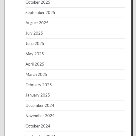
October 2025
September 2025
August 2025
July 2025
June 2025
May 2025
April 2025
March 2025
February 2025
January 2025
December 2024
November 2024
October 2024