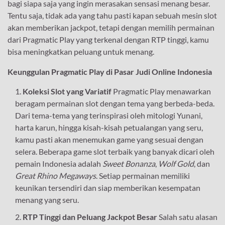
bagi siapa saja yang ingin merasakan sensasi menang besar.
Tentu saja, tidak ada yang tahu pasti kapan sebuah mesin slot
akan memberikan jackpot, tetapi dengan memilih permainan
dari Pragmatic Play yang terkenal dengan RTP tinggi, kamu
bisa meningkatkan peluang untuk menang.
Keunggulan Pragmatic Play di Pasar Judi Online Indonesia
Koleksi Slot yang Variatif
Pragmatic Play menawarkan
beragam permainan slot dengan tema yang berbeda-beda.
Dari tema-tema yang terinspirasi oleh mitologi Yunani,
harta karun, hingga kisah-kisah petualangan yang seru,
kamu pasti akan menemukan game yang sesuai dengan
selera. Beberapa game slot terbaik yang banyak dicari oleh
pemain Indonesia adalah
Sweet Bonanza
,
Wolf Gold
, dan
Great Rhino Megaways
. Setiap permainan memiliki
keunikan tersendiri dan siap memberikan kesempatan
menang yang seru.
RTP Tinggi dan Peluang Jackpot Besar
Salah satu alasan