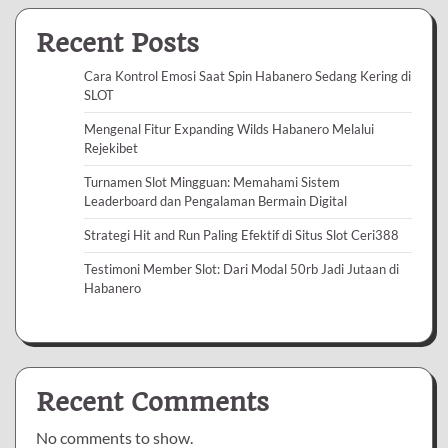
Recent Posts
Cara Kontrol Emosi Saat Spin Habanero Sedang Kering di
SLOT
Mengenal Fitur Expanding Wilds Habanero Melalui
Rejekibet
Turnamen Slot Mingguan: Memahami Sistem
Leaderboard dan Pengalaman Bermain Digital
Strategi Hit and Run Paling Efektif di Situs Slot Ceri388
Testimoni Member Slot: Dari Modal 50rb Jadi Jutaan di
Habanero
Recent Comments
No comments to show.