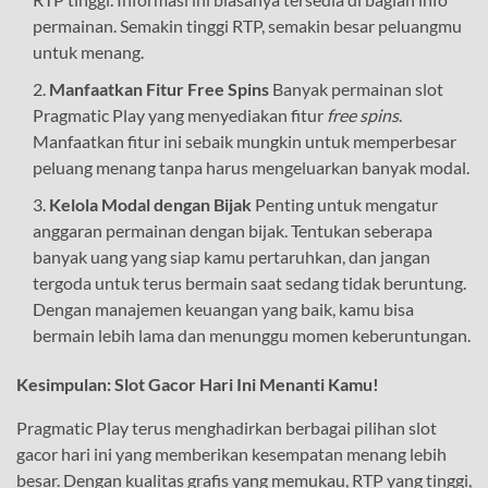
permainan. Semakin tinggi RTP, semakin besar peluangmu
untuk menang.
Manfaatkan Fitur Free Spins
Banyak permainan slot
Pragmatic Play yang menyediakan fitur
free spins
.
Manfaatkan fitur ini sebaik mungkin untuk memperbesar
peluang menang tanpa harus mengeluarkan banyak modal.
Kelola Modal dengan Bijak
Penting untuk mengatur
anggaran permainan dengan bijak. Tentukan seberapa
banyak uang yang siap kamu pertaruhkan, dan jangan
tergoda untuk terus bermain saat sedang tidak beruntung.
Dengan manajemen keuangan yang baik, kamu bisa
bermain lebih lama dan menunggu momen keberuntungan.
Kesimpulan: Slot Gacor Hari Ini Menanti Kamu!
Pragmatic Play terus menghadirkan berbagai pilihan slot
gacor hari ini yang memberikan kesempatan menang lebih
besar. Dengan kualitas grafis yang memukau, RTP yang tinggi,