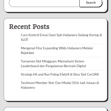
Search
Recent Posts
Cara Kontrol Emosi Saat Spin Habanero Sedang Kering di
SLOT
Mengenal Fitur Expanding Wilds Habanero Melalui
Rejekibet
Turnamen Slot Mingguan: Memahami Sistem
Leaderboard dan Pengalaman Bermain Digital
Strategi Hit and Run Paling Efektif di Situs Slot Ceri388
Testimoni Member Slot: Dari Modal 50rb Jadi Jutaan di
Habanero