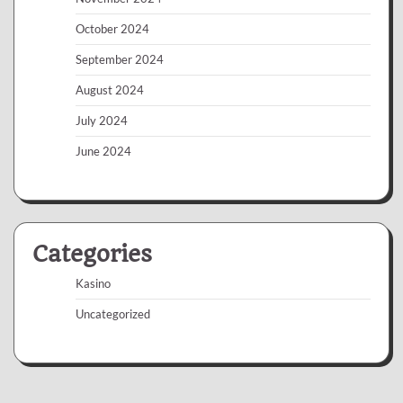
October 2024
September 2024
August 2024
July 2024
June 2024
Categories
Kasino
Uncategorized