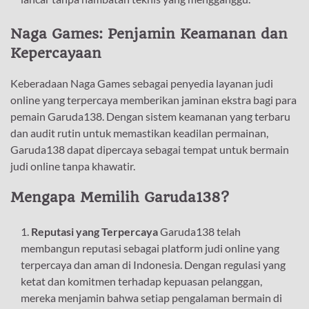
Naga Games: Penjamin Keamanan dan
Kepercayaan
Keberadaan Naga Games sebagai penyedia layanan judi
online yang terpercaya memberikan jaminan ekstra bagi para
pemain Garuda138. Dengan sistem keamanan yang terbaru
dan audit rutin untuk memastikan keadilan permainan,
Garuda138 dapat dipercaya sebagai tempat untuk bermain
judi online tanpa khawatir.
Mengapa Memilih Garuda138?
Reputasi yang Terpercaya
Garuda138 telah
membangun reputasi sebagai platform judi online yang
terpercaya dan aman di Indonesia. Dengan regulasi yang
ketat dan komitmen terhadap kepuasan pelanggan,
mereka menjamin bahwa setiap pengalaman bermain di