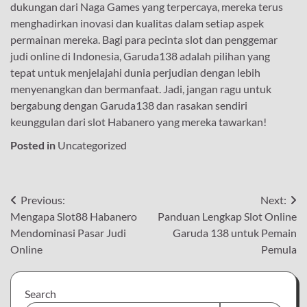
dukungan dari Naga Games yang terpercaya, mereka terus
menghadirkan inovasi dan kualitas dalam setiap aspek
permainan mereka. Bagi para pecinta slot dan penggemar
judi online di Indonesia, Garuda138 adalah pilihan yang
tepat untuk menjelajahi dunia perjudian dengan lebih
menyenangkan dan bermanfaat. Jadi, jangan ragu untuk
bergabung dengan Garuda138 dan rasakan sendiri
keunggulan dari slot Habanero yang mereka tawarkan!
Posted in
Uncategorized
Post
Previous:
Next:
Mengapa Slot88 Habanero
Panduan Lengkap Slot Online
navigation
Mendominasi Pasar Judi
Garuda 138 untuk Pemain
Online
Pemula
Search