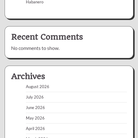
Habanero
Recent Comments
No comments to show.
Archives
August 2026
July 2026
June 2026
May 2026
April 2026