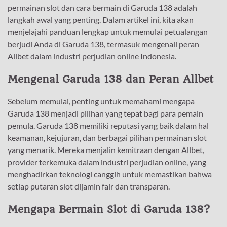
permainan slot dan cara bermain di Garuda 138 adalah
langkah awal yang penting. Dalam artikel ini, kita akan
menjelajahi panduan lengkap untuk memulai petualangan
berjudi Anda di Garuda 138, termasuk mengenali peran
Allbet dalam industri perjudian online Indonesia.
Mengenal Garuda 138 dan Peran Allbet
Sebelum memulai, penting untuk memahami mengapa
Garuda 138 menjadi pilihan yang tepat bagi para pemain
pemula. Garuda 138 memiliki reputasi yang baik dalam hal
keamanan, kejujuran, dan berbagai pilihan permainan slot
yang menarik. Mereka menjalin kemitraan dengan Allbet,
provider terkemuka dalam industri perjudian online, yang
menghadirkan teknologi canggih untuk memastikan bahwa
setiap putaran slot dijamin fair dan transparan.
Mengapa Bermain Slot di Garuda 138?