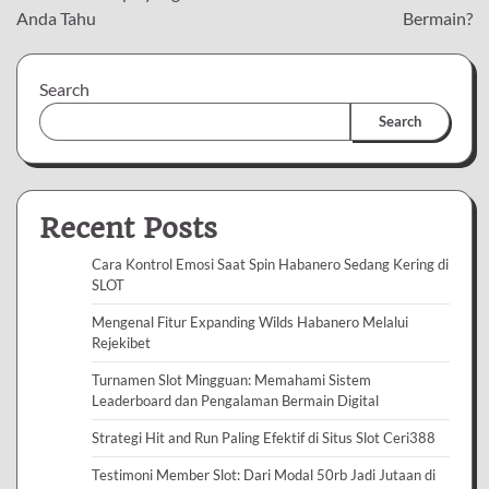
Anda Tahu
Bermain?
Search
Search
Recent Posts
Cara Kontrol Emosi Saat Spin Habanero Sedang Kering di
SLOT
Mengenal Fitur Expanding Wilds Habanero Melalui
Rejekibet
Turnamen Slot Mingguan: Memahami Sistem
Leaderboard dan Pengalaman Bermain Digital
Strategi Hit and Run Paling Efektif di Situs Slot Ceri388
Testimoni Member Slot: Dari Modal 50rb Jadi Jutaan di