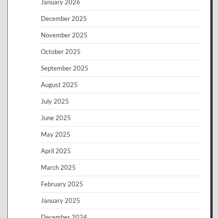
January 2026
December 2025
November 2025
October 2025
September 2025
August 2025
July 2025
June 2025
May 2025
April 2025
March 2025
February 2025
January 2025
December 2024