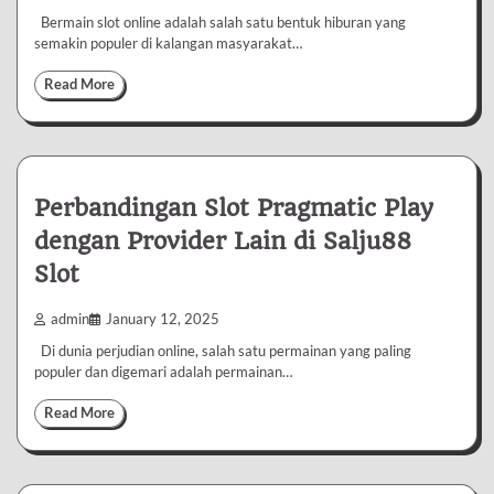
Bermain slot online adalah salah satu bentuk hiburan yang
semakin populer di kalangan masyarakat…
Read More
Perbandingan Slot Pragmatic Play
dengan Provider Lain di Salju88
Slot
admin
January 12, 2025
Di dunia perjudian online, salah satu permainan yang paling
populer dan digemari adalah permainan…
Read More