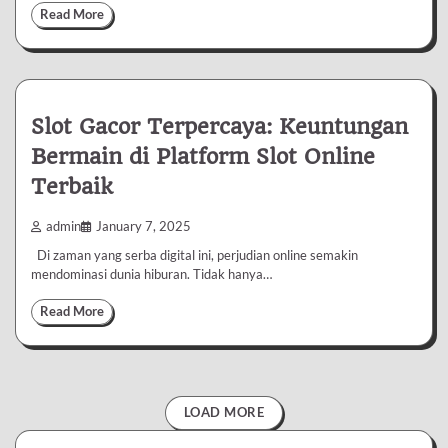
Read More
Slot Gacor Terpercaya: Keuntungan
Bermain di Platform Slot Online
Terbaik
admin
January 7, 2025
Di zaman yang serba digital ini, perjudian online semakin
mendominasi dunia hiburan. Tidak hanya…
Read More
LOAD MORE