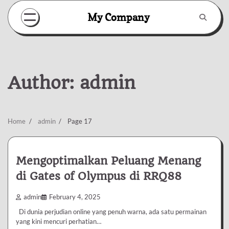
Skip
My Company
to
content
Author:
admin
Home
admin
Page 17
Mengoptimalkan Peluang Menang
di Gates of Olympus di RRQ88
admin
February 4, 2025
Di dunia perjudian online yang penuh warna, ada satu permainan
yang kini mencuri perhatian…